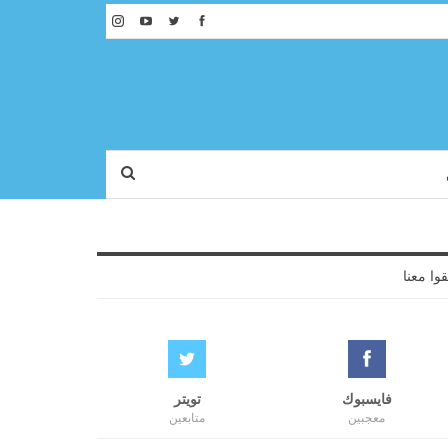
قوا معنا
فايسبوك
تويتر
معجبين
متابعين