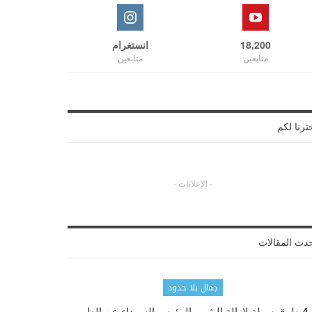
18,200
انستغرام
متابعين
متابعين
ترنا لكم
- الإعلانات -
دث المقالات
جمال بلا حدود