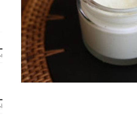
اخ
أح