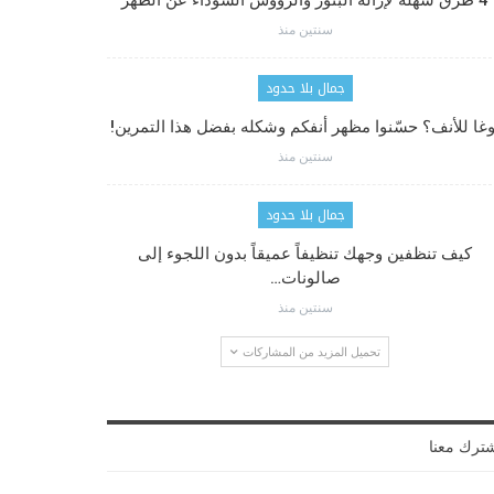
4 طرق سهلة لإزالة البثور والرؤوس السوداء عن الظهر
سنتين منذ
جمال بلا حدود
وغا للأنف؟ حسّنوا مظهر أنفكم وشكله بفضل هذا التمرين!
سنتين منذ
جمال بلا حدود
كيف تنظفين وجهك تنظيفاً عميقاً بدون اللجوء إلى
صالونات…
سنتين منذ
تحميل المزيد من المشاركات
ترك معنا