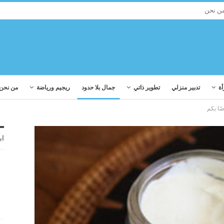
ن نحن
أة
تدبير منزلي
تطوير ذاتي
جمال بلا حدود
ريجيم ورياضة
من نحن
ًا بكم
اب