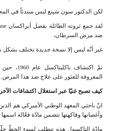
لكن الدكتور سون شينغ ليس مبتدئاً في المج
ضد مرض السرطان،
غير أنّه ليس إلا نسخة جديدة تختلف بشكل بسيط عن 
تمّ اكتشاف 
المعروفة للعثور على علاج ضد هذا المرض.
كيف تصبح غنيّا عبر استغلال اكتشافات الآخر
انّ باحثي المعهد الوطني الأميركي هم الذ
وأغصانها وفاكهتها تتضمن مادّة فعّالة اسمها taxol ضدّ بعض الأورام السرطانية الصلبة.
مادّة التاكسول هذه تتطلب لسوء الحظّ حلّ