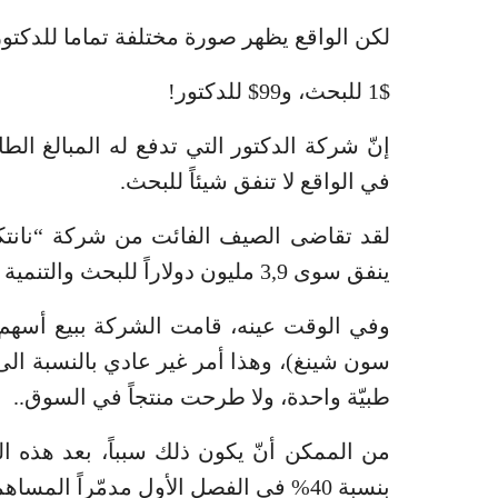
لكن الواقع يظهر صورة مختلفة تماما للدكتو
1$ للبحث، و99$ للدكتور!
إنّ شركة الدكتور التي تدفع له المبالغ 
في الواقع لا تنفق شيئاً للبحث.
ينفق سوى 3,9 مليون دولاراً للبحث والتنمية حتى الربع الثالث من سنة 2015!!
سون شينغ)، وهذا أمر غير عادي بالنسبة ال
طبيّة واحدة، ولا طرحت منتجاً في السوق..
من الممكن أنّ يكون ذلك سبباً، بعد هذه العم
بنسبة 40% في الفصل الأول مدمّراً المساهمين الصغار الذين استثمروا أموالهم بسذاجة.