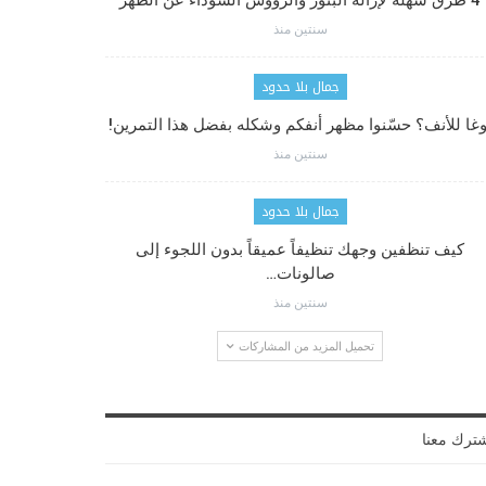
4 طرق سهلة لإزالة البثور والرؤوس السوداء عن الظهر
سنتين منذ
جمال بلا حدود
وغا للأنف؟ حسّنوا مظهر أنفكم وشكله بفضل هذا التمرين!
سنتين منذ
جمال بلا حدود
كيف تنظفين وجهك تنظيفاً عميقاً بدون اللجوء إلى
صالونات…
سنتين منذ
تحميل المزيد من المشاركات
ترك معنا