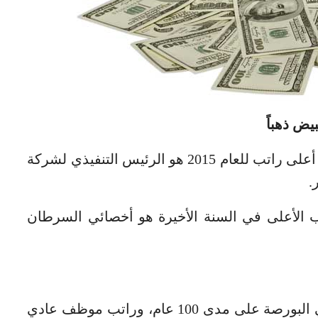
يض ذهباً
كنّا نعتقد حتى الآن بأنّ المدير الذي يتقاضى أعلى راتب للعام 2015 هو الرئيس التنفيذي لشركة
راتب الأعلى في السنة الأخيرة هو أخصائي السرطان
يمثل مبلغ 329,7 مليون دولار راتب مدير في البورصة على مدى 100 عام، وراتب موظف عادي