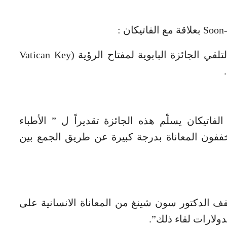
فقد كان في الفاتيكان في 30 ابريل 2016 لتلقي الجائزة البابوية لمفتاح الرؤية (Vatican Key
اتيكان يسلّم هذه الجائزة تقديراً ل ” الأطباء
خففون المعاناة بدرجة كبيرة عن طريق الجمع بين
فف الدكتور سون شينغ من المعاناة الانسانية على
ولارات لقاء ذلك”.