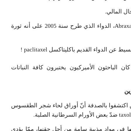
ال المالي.
لقد جمع ثروته الطائلة بفضل أبراكسان Abraxane، الدواء الذي طرح سنة 2005 على أنه ثورة
الدواء القديم باكليتاكسل paclitaxel !
باكليتاكسل عام 1960، حين كان الباحثون الأميركيون يختبرون كافة النباتات
ين
ين اكتشفوا بالصدفة أنّ أوراق لحاء شجر الطقسوس
ها في مواد مذيبة سامة من أجل حقنها، ممّا يؤدي