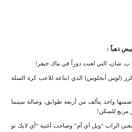
ض ذهباً :
ب. شان، التي لعبت دوراً في ماك جيفر!
كرز (لوس أنجلوس) الذي ابتاعه للاعب كرة السلة
ها واحد يتألف من أربعة طوابق، وصالة سينما
ر مربع للسكن!
مغني الراب “ويل آي آم” وصاحب أغنية “أي لايك تو