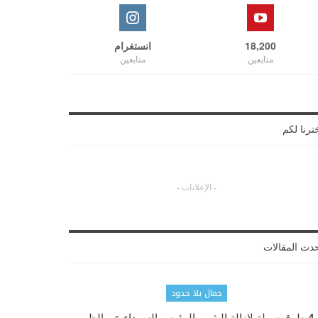
18,200
انستغرام
متابعين
متابعين
ترنا لكم
- الإعلانات -
دث المقالات
جمال بلا حدود