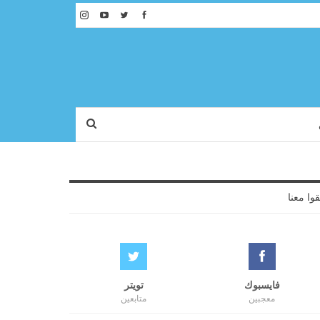
قوا معنا
فايسبوك
تويتر
معجبين
متابعين