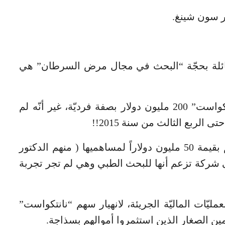
ر سون شينغ.
الطائلة بحجّة “البحث في مجال مرض السرطان” هي
لقد تقاضى الصيف الفائت من شركة “نانتكواست” 200 مليون دولار بصفة فرديّة، غير أنّه لم
وفي الوقت عينه، قامت الشركة ببيع أسهم بقيمة 50 مليون دولاراً لمساهميها ( منهم الدكتور
ى شركة تزعم أنها للبحث الطبي وهي لم تجر تجربة
ليّات الماليّة الجريئة، لانهيار سهم “نانتكواست”