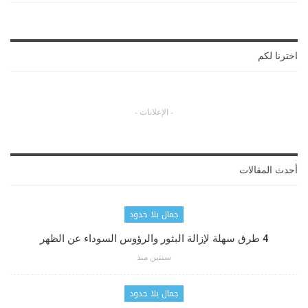
اخترنا لكم
- الإعلانات -
أحدث المقالات
جمال بلا حدود
4 طرق سهلة لإزالة البثور والرؤوس السوداء عن الظهر
سنتين منذ
جمال بلا حدود