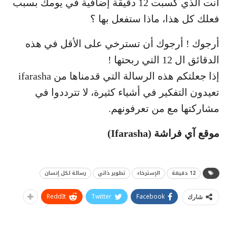
أنت الذي كسبت 12 دقيقة إضافية في يومك بسبب
فعلك كل هذا، ماذا ستفعل بها ؟
أرجوك ! أرجوك أن تسترخي على الأقل في هذه
الدقائق ال 12 التي ربحتها !
إذا جعلتكم هذه الرسالة التي قدمناها من ifarasha
تعيدون التفكير في أشياء كثيرة، لا تترددوا في
مشاركتها مع من تعرفونهم.
موقع آي فراشة
(Ifarasha)
12 دقيقة
الإسترخاء
تطوير ذاتي
رسالة لكل إنسان
ReddIt
Twitter
Facebook
شارك