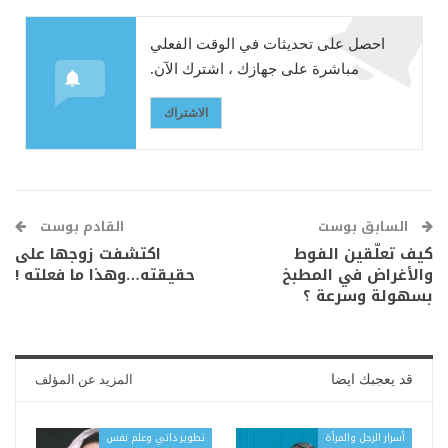
احصل على تحديثات في الوقت الفعلي
مباشرة على جهازك ، اشترك الآن.
الاشتراك
السابق بوست
القادم بوست
كيف تعلّقين الفوط
اكتشفت زوجها على
والأغراض في المطبخ
حقيقته…وهذا ما فعلته !
بسهولة وسرعة ؟
قد يعجبك ايضا
المزيد عن المؤلف
أسرار الرجل والمرأة
تطوير ذاتي وعلم نفس