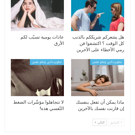
هل يشعركم شريككم بالذنب
عادات يومية تسبّب لكم
كل الوقت ؟ اكتشفوا فن
الأرق
رمي الأخطاء على الآخرين
تطوير ذاتي وعلم نفس
تطوير ذاتي وعلم نفس
ماذا يمكن أن تفعل بنفسك
لا تتجاهلوا مؤشّرات الضغط
إن قارنت نفسك بالآخرين
النّفسي هذه!
السابق
التالي