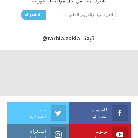
اشترك معنا من أجل مواكبة التطورات
الاشتراك
أتبعنا
@tarbia.zakia
فايسبوك
تويتر
انضم الينا
انضم الينا
يوتيوب
انستغرام
انضم الينا
انضم الينا