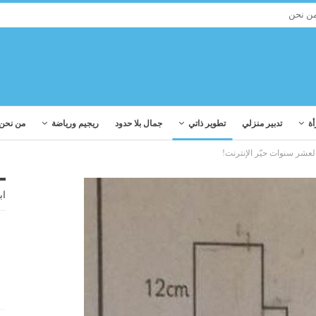
ن نحن
أة
تدبير منزلي
تطوير ذاتي
جمال بلا حدود
ريجيم ورياضة
من نحن
عشر سنوات حيّر الإنترنت!
اب