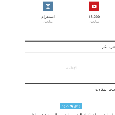
18,200
انستغرام
متابعين
متابعين
ترنا لكم
- الإعلانات -
دث المقالات
جمال بلا حدود