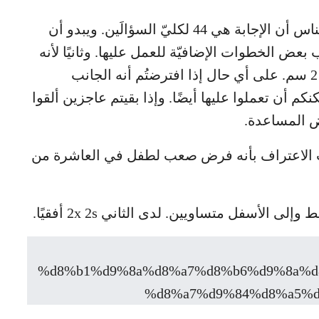
على الرغم من اللغط الكبير اكتشف بعض الناس أن الإجابة هي 44 لكليّ السؤالَين. ويبدو أن
لّب بعض الخطوات الإضافيّة للعمل عليها. وثانيًا لأنه
ليس من الواضح أي جانب مشار إليه مقاس 2 سم. على أي حال إذا افترضتُم أنه الجانب
م أن تعملوا عليها أيضًا. وإذا بقيتم عاجزين ألقوا
ض المساعدة.
يجب الاعتراف بأنه فرض صعب لطفل في العاشرة من
الأسفل متساويين. لدى الثاني 2x 2s أفقيًا.