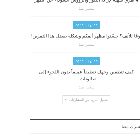
4 طرق سهلة لإزالة البثور والرؤوس السوداء عن الظهر
سنتين منذ
جمال بلا حدود
وغا للأنف؟ حسّنوا مظهر أنفكم وشكله بفضل هذا التمرين!
سنتين منذ
جمال بلا حدود
كيف تنظفين وجهك تنظيفاً عميقاً بدون اللجوء إلى
صالونات…
سنتين منذ
تحميل المزيد من المشاركات
ترك معنا