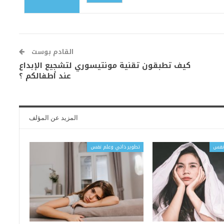
القادم بوست
كيف تطبقون تقنية مونتيسوري لتشجيع الإبداع
عند أطفالكم ؟
المزيد عن المؤلف
 نفس
تطوير ذاتي وعلم نفس