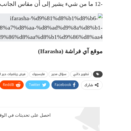
-12 ما من شيء يشير إلى أن مقاس الجانب السفلي
موقع آي فراشة
(Ifarasha)
تطوير ذاتي
سؤال محير
فايسبوك
فرض رياضيات حير ال
ReddIt
Twitter
Facebook
شارك
احصل على تحديثات في الوقت