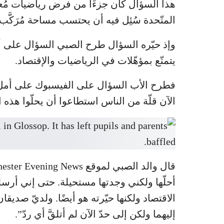
هذا السؤال كان جزءًا من فرض رياضيات مُع
المتّحدة سُئِل فيه أن يحتسب مساحة مُرَكَّ
وإذ حيّره السؤال طرح الصبي السؤال على أبي
يتمتّع بمؤهّلات في الرياضيات والإقتصاد.
فطرح الأب السؤال على الفيسبوك على أمل أن
الآن قلّة من الناس استطاعوا أن يحلّوا هذه 
أحلّها ولكني وجدتها مستحيلة. حتى إني أرسل
الاقتصاد ولكنها حيّرته هو أيضًا. ولديّ صديقا
إليهما ولكن إلى حدّ الآن لم أتلقَّ أي ردّ”.