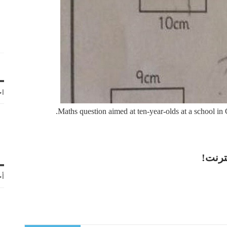
اخ
Maths question aimed at ten-year-olds at a school in G
ترنت!
أح