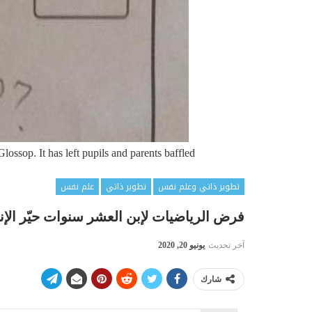
lossop. It has left pupils and parents baffled.
تطوير ذاتي وعلم نفس
تطوير ذاتي
علم نفس
فرض الرياضيات لإبن العشر سنوات حيّر الإن
آخر تحديث
يونيو 20, 2020
شارك