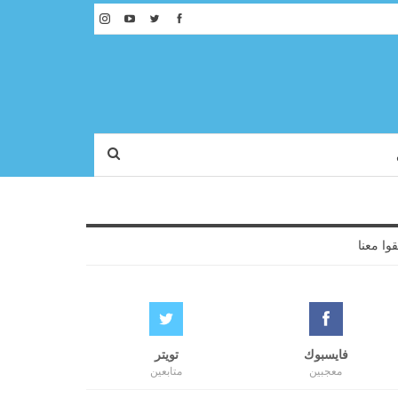
قوا معنا
فايسبوك
تويتر
معجبين
متابعين