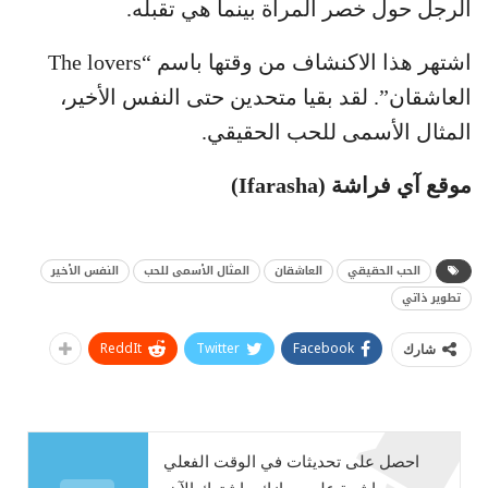
الرجل حول خصر المرأة بينما هي تقبله.
اشتهر هذا الاكنشاف من وقتها باسم “The lovers
العاشقان”. لقد بقيا متحدين حتى النفس الأخير،
المثال الأسمى للحب الحقيقي.
موقع آي فراشة
(Ifarasha)
الحب الحقيقي
العاشقان
المثال الأسمى للحب
النفس الأخير
تطوير ذاتي
ReddIt
Twitter
Facebook
شارك
احصل على تحديثات في الوقت الفعلي