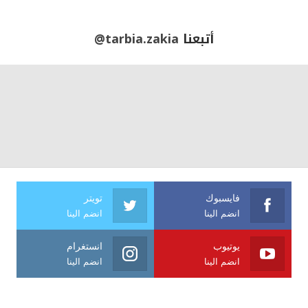
أتبعنا
@tarbia.zakia
فايسبوك
تويتر
انضم الينا
انضم الينا
يوتيوب
انستغرام
انضم الينا
انضم الينا