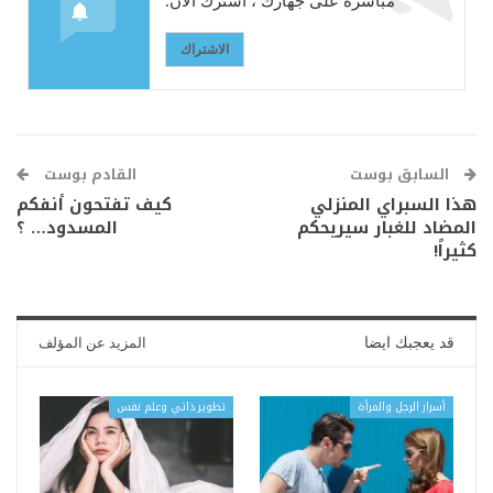
مباشرة على جهازك ، اشترك الآن.
الاشتراك
السابق بوست
القادم بوست
هذا السبراي المنزلي
كيف تفتحون أنفكم
المضاد للغبار سيريحكم
المسدود… ؟
كثيراً!
قد يعجبك ايضا
المزيد عن المؤلف
أسرار الرجل والمرأة
تطوير ذاتي وعلم نفس