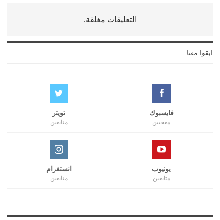
التعليقات مغلقة.
ابقوا معنا
فايسبوك
تويتر
معجبين
متابعين
يوتيوب
انستغرام
متابعين
متابعين