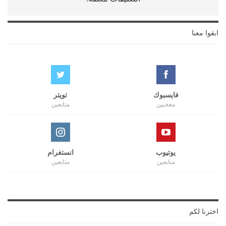
ابقوا معنا
فايسبوك
تويتر
معجبين
متابعين
يوتيوب
انستغرام
متابعين
متابعين
اخترنا لكم