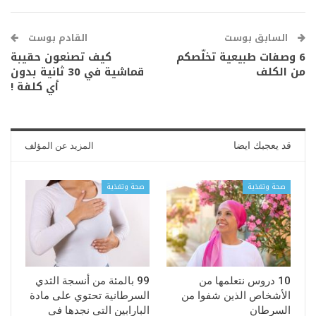
السابق بوست
القادم بوست
6 وصفات طبيعية تخلّصكم
كيف تصنعون حقيبة
من الكلف
قماشية في 30 ثانية بدون
أي كلفة !
قد يعجبك ايضا
المزيد عن المؤلف
صحة وتغذية
صحة وتغذية
10 دروس نتعلمها من
99 بالمئة من أنسجة الثدي
الأشخاص الذين شفوا من
السرطانية تحتوي على مادة
السرطان
البارابين التي نجدها في