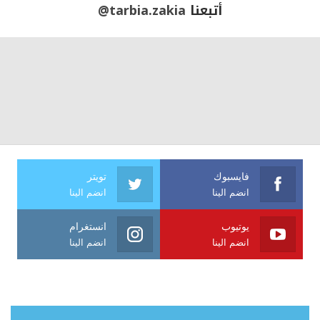
أتبعنا
@tarbia.zakia
فايسبوك
تويتر
انضم الينا
انضم الينا
يوتيوب
انستغرام
انضم الينا
انضم الينا