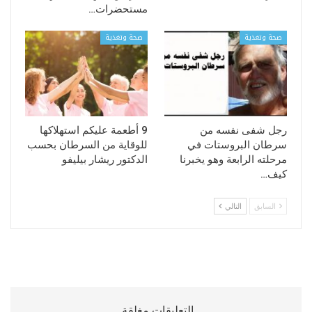
مستحضرات…
صحة وتغذية
صحة وتغذية
رجل شفى نفسه من
9 أطعمة عليكم استهلاكها
سرطان البروستات في
للوقاية من السرطان بحسب
مرحلته الرابعة وهو يخبرنا
الدكتور ريشار بيليفو
كيف…
السابق
التالي
التعليقات مغلقة.