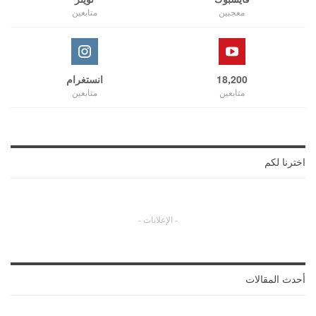
معجبين
متابعين
18,200
انستغرام
متابعين
متابعين
اخترنا لكم
- الإعلانات -
أحدث المقالات