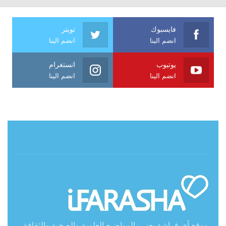
فايسبوك
تويتر
انضم الينا
انضم الينا
يوتيوب
انستغرام
انضم الينا
انضم الينا
حول آي فراشة
موقع آي فراشة يعنى بالمواضيع العلمية والصحية والثقافة