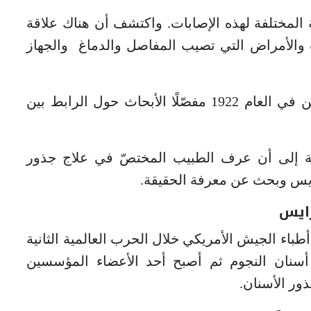
راض البكتيرية المختلفة لهذه الإصابات. واكتشف أن هناك علاقة
 والأمراض التي تصيب المفاصل والدماغ والجهاز
وبعد ذلك كتب الدكتور برايس كتابَين ثوريّين في العام 1922 مفصّلًا الأبحاث حول الرابط بين
لحظ دفِن عمله عمدًا لمدة 70 سنة إلى أن عرف الطبيب المختصّ في علاج جذور
رايس وبحث عن معرفة الحقيقة.
رايس
طباء الجيش الأمريكي خلال الحرب العالمية الثانية
أسنان النجوم ثم أصبح أحد الأعضاء المؤسسين
ذور الأسنان.