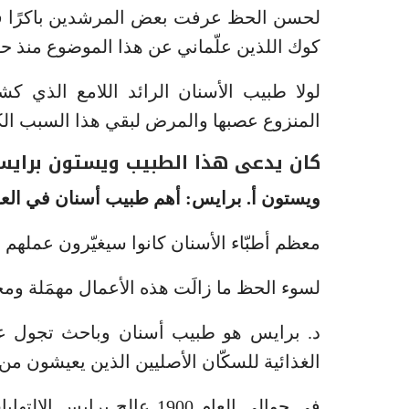
لحسن الحظ عرفت بعض المرشدين باكرًا ف
كوك اللذين علّماني عن هذا الموضوع منذ حوالى 20
لولا طبيب الأسنان الرائد اللامع الذي 
المنزوع عصبها والمرض لبقي هذا السبب الكا
كان يدعى هذا الطبيب ويستون برايس و
ويستون أ. برايس: أهم طبيب أسنان في العا
معظم أطبّاء الأسنان كانوا سيغيّرون عملهم 
لسوء الحظ ما زالَت هذه الأعمال مهمَلة وم
د. برايس هو طبيب أسنان وباحث تجول عب
الغذائية للسكّان الأصليين الذين يعيشون من 
في حوالى العام 1900 عالج 