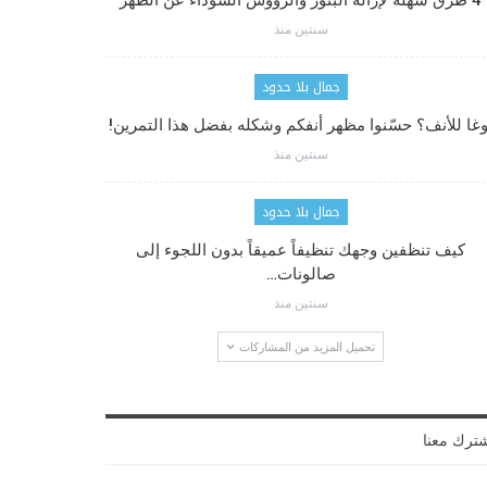
4 طرق سهلة لإزالة البثور والرؤوس السوداء عن الظهر
سنتين منذ
جمال بلا حدود
وغا للأنف؟ حسّنوا مظهر أنفكم وشكله بفضل هذا التمرين!
سنتين منذ
جمال بلا حدود
كيف تنظفين وجهك تنظيفاً عميقاً بدون اللجوء إلى
صالونات…
سنتين منذ
تحميل المزيد من المشاركات
ترك معنا