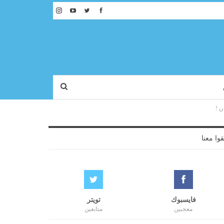
قوا معنا
فايسبوك
تويتر
معجبين
متابعين