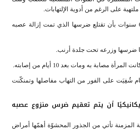
لتهبة على الرغم من أدوية الإلتهابات.
من ثم، ذات يوم أوصى امرأة مقعدة منذ 6 سنوات بأن تقتلع ضرسها الذي تمت إزالة عصبه
ها ضرسها وزرعه تحت جلدة أرنب.
مصابة به ومات بعد 10 أيام من إصابته.
م شُفِيَت على الفور من التهاب مفاصلها وتمنكّنت
انيكيًا أن يتم تعقيم ضرس منزوع عصبه
يّة المزمنة تأتي من الجذور المحشوّة أهمّها أمراض