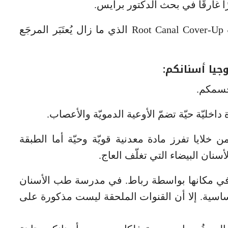
في حزيران 1993 نشر الدكتور مينينغ كتاب Root Canal Cover-Up الذي ما زال يُعتَبَر المرجَع
وجيا أسنانكم:
 جسمكم.
ليّة حيّة تضمّ الأوعية الدمويّة والأعصاب.
ن خلايا تفرز مادة معدنية قويّة وحيّة أما الطبقة
أسنان البيضاء التي تغلّف العاج.
 في مكانها بواسطة رباط. في مدرسة طب الأسنان
الأسنان أن لكل سن 4 قنوات أساسية. إلا أن القنوات الملحقة ليست مذكورة على