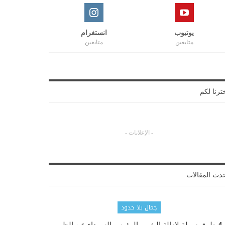
يوتيوب
انستغرام
متابعين
متابعين
ترنا لكم
- الإعلانات -
دث المقالات
جمال بلا حدود