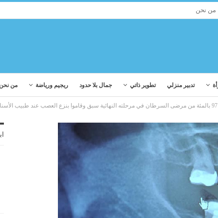
من نحن
أة
تدبير منزلي
تطوير ذاتي
جمال بلا حدود
ريجيم ورياضة
من نحن
97 بالمئة من مرضى السرطان في مرحلته النهائية سبق وقاموا بنزع العصب عند طبيب الأسنان !
اب