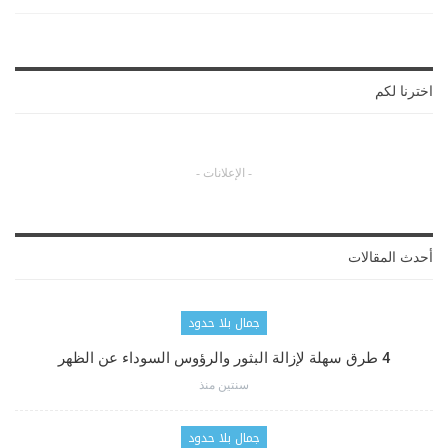
اخترنا لكم
- الإعلانات -
أحدث المقالات
جمال بلا حدود
4 طرق سهلة لإزالة البثور والرؤوس السوداء عن الظهر
سنتين منذ
جمال بلا حدود