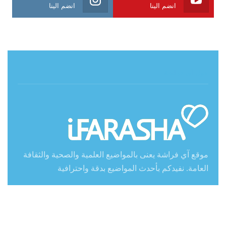
انضم الينا
انضم الينا
حول آي فراشة
موقع آي فراشة يعنى بالمواضيع العلمية والصحية والثقافة
العامة. نفيدكم بأحدث المواضيع بدقة واحترافية