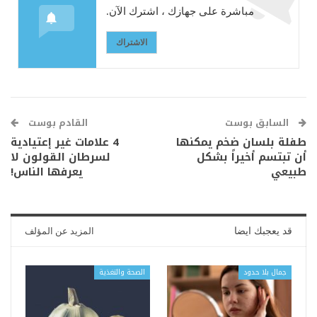
مباشرة على جهازك ، اشترك الآن.
الاشتراك
السابق بوست
القادم بوست
طفلة بلسان ضخم يمكنها
4 علامات غير إعتيادية
أن تبتسم أخيراً بشكل
لسرطان القولون لا
طبيعي
يعرفها الناس!
قد يعجبك ايضا
المزيد عن المؤلف
جمال بلا حدود
الصحة والتغذية