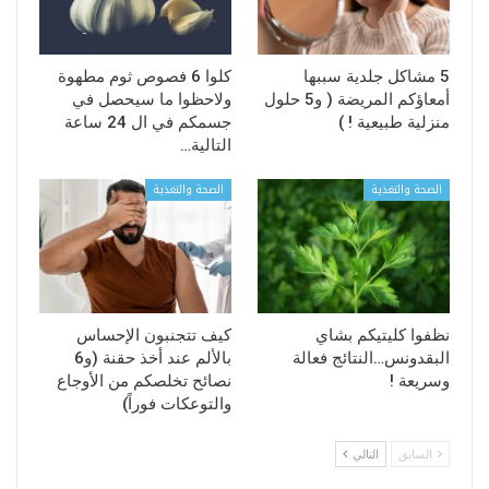
5 مشاكل جلدية سببها
كلوا 6 فصوص ثوم مطهوة
أمعاؤكم المريضة ( و5 حلول
ولاحظوا ما سيحصل في
منزلية طبيعية ! )
جسمكم في ال 24 ساعة
التالية…
الصحة والتغذية
الصحة والتغذية
نظفوا كليتيكم بشاي
كيف تتجنبون الإحساس
البقدونس…النتائج فعالة
بالألم عند أخذ حقنة (و6
وسريعة !
نصائح تخلصكم من الأوجاع
والتوعكات فوراً)
السابق
التالي