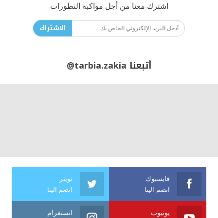
اشترك معنا من أجل مواكبة التطورات
الاشتراك
أتبعنا
@tarbia.zakia
فايسبوك
تويتر
انضم الينا
انضم الينا
يوتيوب
انستغرام