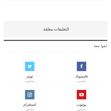
التعليقات مغلقة.
ابقوا معنا
فايسبوك
تويتر
معجبين
متابعين
يوتيوب
انستغرام
متابعين
متابعين