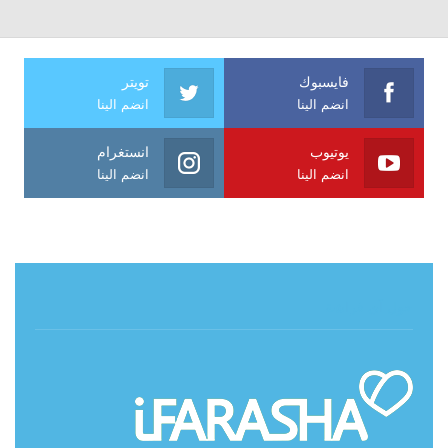
فايسبوك
تويتر
انضم الينا
انضم الينا
يوتيوب
انستغرام
انضم الينا
انضم الينا
حول آي فراشة