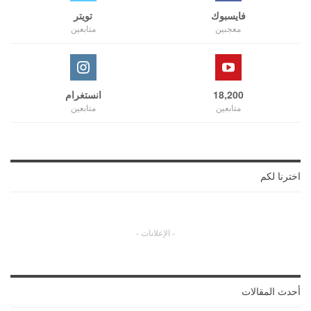
فايسبوك
تويتر
معجبين
متابعين
18,200
انستغرام
متابعين
متابعين
اخترنا لكم
- الإعلانات -
أحدث المقالات