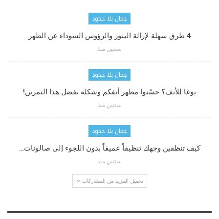
جمال بلا حدود
4 طرق سهلة لإزالة البثور والرؤوس السوداء عن الظهر
سنتين منذ
جمال بلا حدود
يوغا للأنف؟ حسّنوا مظهر أنفكم وشكله بفضل هذا التمرين!
سنتين منذ
جمال بلا حدود
كيف تنظفين وجهك تنظيفاً عميقاً بدون اللجوء إلى صالونات…
سنتين منذ
تحميل المزيد من المشاركات