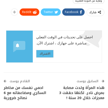
وقاية من النوبة القلبية
ReddIt
Twitter
Facebook
شارك
احصل على تحديثات في الوقت الفعلي
مباشرة على جهازك ، اشترك الآن.
الاشتراك
السابق بوست
القادم بوست
هذه المرأة ولدت مصابة
احمي نفسك من مخاطر
بمرض نادر. لكنها حققت 3
السكري ومضاعفاته مع 6
معجزات خلال 20 سنة !
نصائح ضرورية