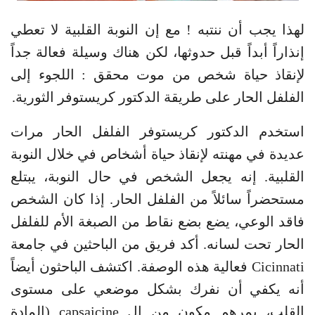
لهذا يجب أن ننتبه ! مع إن النوبة القلبية لا تعطي
إنذاراً أبداً قبل حدوثها، لكن هناك وسيلة فعالة جداً
لإنقاذ حياة شخص من موت محقق : اللجوء إلى
الفلفل الحار على طريقة الدكتور كريستوفر الثورية.
استخدم الدكتور كريستوفر الفلفل الحار مرات
عديدة في مهنته لإنقاذ حياة أشخاص في خلال النوبة
القلبية. إنه يجعل الشخص في حال النوبة، يبتلع
مستحضراً سائلاً من الفلفل الحار. إذا كان الشخص
فاقد الوعي، يضع بضع نقاط من الصبغة الأم للفلفل
الحار تحت لسانه. أكد فريق من الباحثين في جامعة
Cicinnati فعالية هذه الوصفة. اكتشف الباحثون أيضاً
أنه يكفي أن نفرك بشكل موضعي على مستوى
القلب، بمرهم مكون من ال capsaicine (المادة