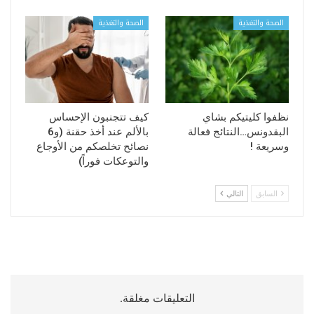
الصحة والتغذية
الصحة والتغذية
نظفوا كليتيكم بشاي
كيف تتجنبون الإحساس
البقدونس…النتائج فعالة
بالألم عند أخذ حقنة (و6
وسريعة !
نصائح تخلصكم من الأوجاع
والتوعكات فوراً)
السابق
التالي
التعليقات مغلقة.