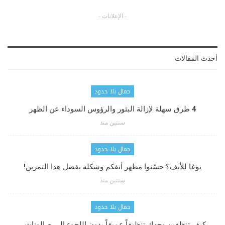
- الإعلانات -
أحدث المقالات
جمال بلا حدود
4 طرق سهلة لإزالة البثور والرؤوس السوداء عن الظهر
سنتين منذ
جمال بلا حدود
يوغا للأنف؟ حسّنوا مظهر أنفكم وشكله بفضل هذا التمرين!
سنتين منذ
جمال بلا حدود
كيف تنظفين وجهك تنظيفاً عميقاً بدون اللجوء إلى صالونات…