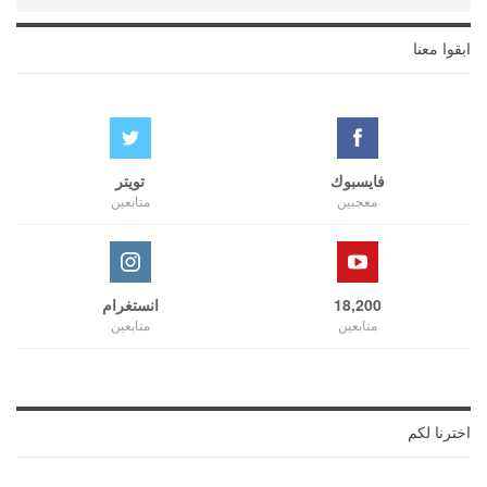
ابقوا معنا
فايسبوك
تويتر
معجبين
متابعين
18,200
انستغرام
متابعين
متابعين
اخترنا لكم