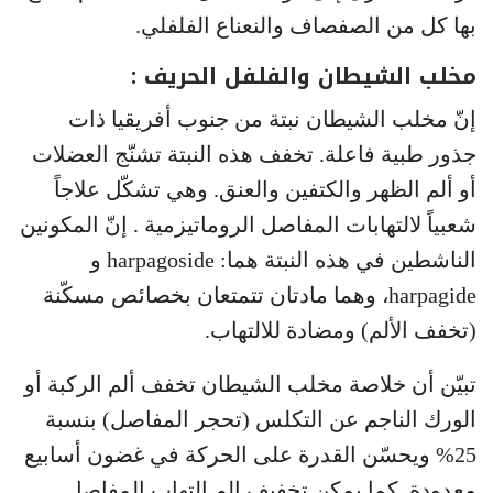
بها كل من الصفصاف والنعناع الفلفلي.
مخلب الشيطان والفلفل الحريف :
إنّ مخلب الشيطان نبتة من جنوب أفريقيا ذات
جذور طبية فاعلة. تخفف هذه النبتة تشنّج العضلات
أو ألم الظهر والكتفين والعنق. وهي تشكّل علاجاً
شعبياً لالتهابات المفاصل الروماتيزمية . إنّ المكونين
الناشطين في هذه النبتة هما: harpagoside و
harpagide، وهما مادتان تتمتعان بخصائص مسكّنة
(تخفف الألم) ومضادة للالتهاب.
تبيّن أن خلاصة مخلب الشيطان تخفف ألم الركبة أو
الورك الناجم عن التكلس (تحجر المفاصل) بنسبة
25% ويحسّن القدرة على الحركة في غضون أسابيع
معدودة. كما يمكن تخفيف الم التهاب المفاصل