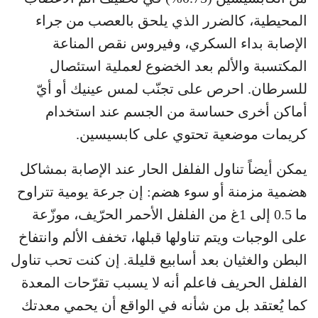
المحيطية، كالضرر الذي يلحق بالعصب من جراء
الإصابة بداء السكري، وفيروس نقص المناعة
المكتسبة والألم بعد الخضوع لعملية استئصال
للسرطان. احرص على تجنّب لمس عينيك أو أيّ
أماكن أخرى حساسة من الجسم عند استخدام
كريمات موضعية تحتوي على كابسيسين.
يمكن أيضاً تناول الفلفل الحار عند الإصابة بمشاكل
هضمية مزمنة أو سوء هضم: إن جرعة يومية تتراوح
ما 0.5 إلى 1غ من الفلفل الأحمر الحرّيف، موزّعة
على الوجبات ويتم تناولها قبلها، تخفف الألم وانتفاخ
البطن والغثيان بعد أسابيع قليلة. إن كنت تحب تناول
الفلفل الحريف فاعلم أنه لا يسبب تقرّحات المعدة
كما يُعتقد بل من شأنه في الواقع أن يحمي معدتك