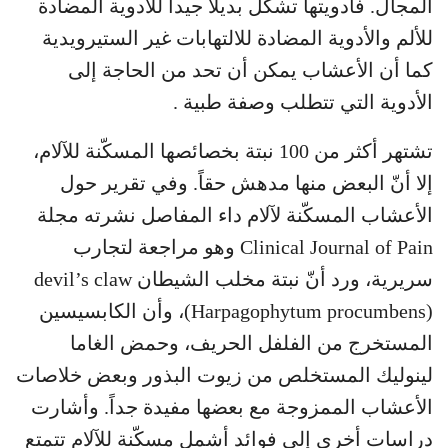
المجال. فأدويتها تشكّل بديلاً جيداً للأدوية المضادة
للألم والأدوية المضادة للالتهابات غير الستيرويدية
كما أن الأعشاب يمكن أن تحد من الحاجة إلى
الأدوية التي تتطلب وصفة طبية .
تشتهر أكثر من 100 نبتة بخصائصها المسكّنة للآلام،
إلا أنّ البعض منها مدهش حقاً. وفي تقرير حول
الأعشاب المسكّنة لآلام داء المفاصل نشرته مجلة
Clinical Journal of Pain وهو مراجعة لتجارب
سريرية، ورد أنّ نبتة مخلب الشيطان devil’s claw
(Harpagophytum procumbens)، وأن الكابسيسين
المستخرج من الفلفل الحريف، وحمض الغاما
لينوليك المستخلص من زيوت البذور وبعض خلاصات
الأعشاب الممزوجة مع بعضها مفيدة جداً. وأشارت
دراسات أخرى إلى فوائد أشمل مسكّنة للآلام تتمتع