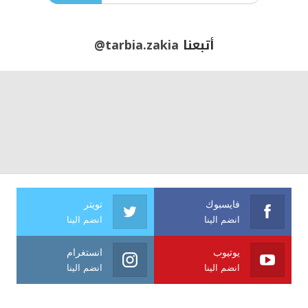
أتبعنا
@tarbia.zakia
فايسبوك
تويتر
انضم الينا
انضم الينا
يوتيوب
انستغرام
انضم الينا
انضم الينا