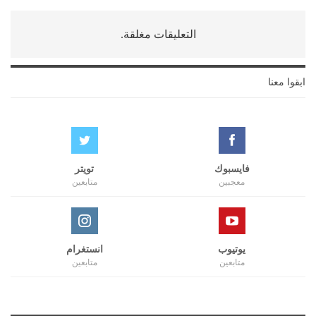
التعليقات مغلقة.
ابقوا معنا
فايسبوك
تويتر
معجبين
متابعين
يوتيوب
انستغرام
متابعين
متابعين