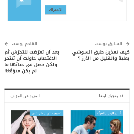
الاشتراك
السابق بوست
القادم بوست
كيف تعدّين طبق السوشي
بعد أن تعرّضت للتحرّش ثم
بعلبة والقليل من الأرز ؟
الاغتصاب حاولت أن تنتحر
ولكن حصل في حياتها ما
لم يكن متوَقَعًا!
قد يعجبك ايضا
المزيد عن المؤلف
أسرار الرجل والمرأة
تطوير ذاتي وعلم نفس