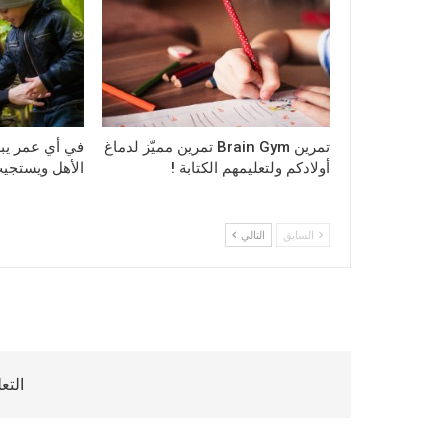
تمرين Brain Gym تمرين مميّز لدماغ
في أي عمر يبد
أولادكم ولتعليمهم الكتابة !
الأهل ويستجيب
السابق
التالي
التع