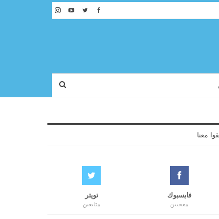
قوا معنا
فايسبوك
تويتر
معجبين
متابعين