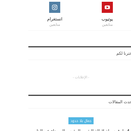
يوتيوب
انستغرام
متابعين
متابعين
ترنا لكم
- الإعلانات -
دث المقالات
جمال بلا حدود