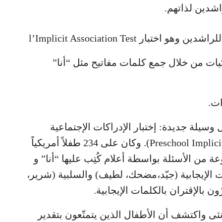
اشدين لذاتهم.
ر l’Implicit Association Test
يات من خلال جمع كلمات مفاتيح مثل “أنا”
ات.
 وسيلة جديدة: إختبار الإدراكات الإجتماعية
لمرحلة ما قبل المدرسة (Preschool Implicit Association Test). وكان على 234 طفلاً أمريكياً
من الأسئلة بواسطة أعلام كُتِب عليها “أنا” و
 الإيجابية (جيّد،مضحك، لطيف) والسلبية (شرير،
 بالإقتران بالكلمات الإيجابية.
أنثى واكتشف أن الأطفال الذين يتمتّعون بتقدير