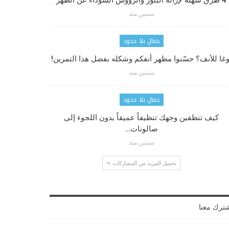
4 طرق سهلة لإزالة البثور والرؤوس السوداء عن الظهر
سنتين منذ
جمال بلا حدود
وغا للأنف؟ حسّنوا مظهر أنفكم وشكله بفضل هذا التمرين!
سنتين منذ
جمال بلا حدود
كيف تنظفين وجهك تنظيفاً عميقاً بدون اللجوء إلى
صالونات…
سنتين منذ
تحميل المزيد من المشاركات
ترك معنا