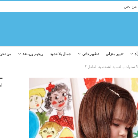
من نحن
أة
تدبير منزلي
تطوير ذاتي
جمال بلا حدود
ريجيم ورياضة
من نحن
اب