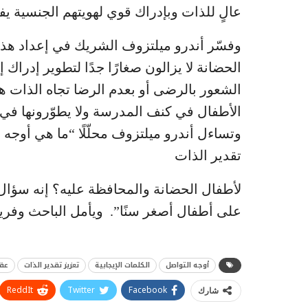
عالٍ للذات وبإدراك قوي لهويتهم الجنسية ي
وفسّر أندرو ميلتزوف الشريك في إعداد هذه
الحضانة لا يزالون صغارًا جدًا لتطوير إدراك 
الشعور بالرضى أو بعدم الرضا تجاه الذات هو
الأطفال في كنف المدرسة ولا يطوّرونها في
وتساءل أندرو ميلتزوف محلّلًا “ما هي أوجه 
تقدير الذات
لأطفال الحضانة والمحافظة عليه؟ إنه سؤال 
على أطفال أصغر سنًا”. ويأمل الباحث وفريقه
أوجه التواصل
الكلمات الإيجابية
تعزيز تقدير الذات
عقل
ReddIt
Twitter
Facebook
شارك