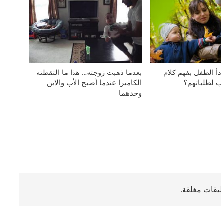
أ الطفل بفهم كلام
بعدما ذهبت زوجته… هذا ما التقطته
 لطلباتهم؟
الكاميرا عندما أصبح الأب والابن
وحدهما
ليقات مغلقة.