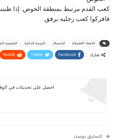
كعب القدم مرتبط بمنطقة الحوض. إذا ظننتم
فافركوا كعب رجليه برفق.
الأمعاء الغليظة
الإمساك
التربية الذكية
الضفيرة ال
ReddIt
Twitter
Facebook
شارك
احصل على تحديثات في الوقت
السابق بوست