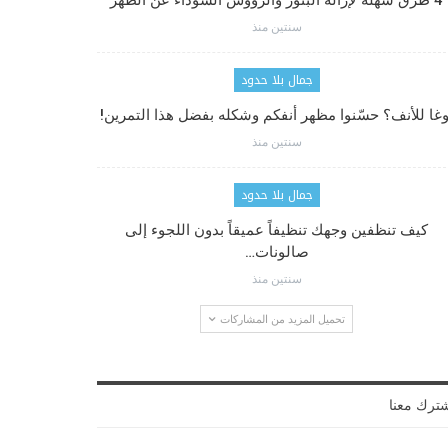
4 طرق سهلة لإزالة البثور والرؤوس السوداء عن الظهر
سنتين منذ
جمال بلا حدود
وغا للأنف؟ حسّنوا مظهر أنفكم وشكله بفضل هذا التمرين!
سنتين منذ
جمال بلا حدود
كيف تنظفين وجهك تنظيفاً عميقاً بدون اللجوء إلى
صالونات…
سنتين منذ
تحميل المزيد من المشاركات
ترك معنا