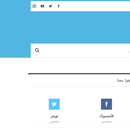
قوا معنا
فايسبوك
تويتر
معجبين
متابعين