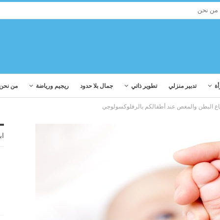
من نحن
أة
تدبير منزلي
تطوير ذاتي
جمال بلا حدود
ريجيم ورياضة
من نحن
اع البطن والمغص عند أطفالكم بالرفلوكسولوجي
اب