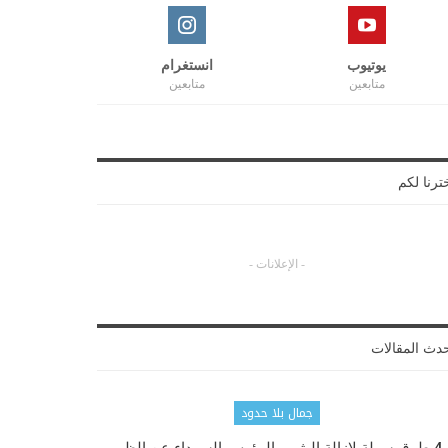
يوتيوب
انستغرام
متابعين
متابعين
ترنا لكم
- الإعلانات -
دث المقالات
جمال بلا حدود