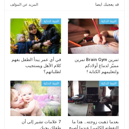
قد يعجبك ايضا
المزيد عن المؤلف
التربية الذكية
التربية الذكية
تمرين Brain Gym تمرين
في أي عمر يبدأ الطفل بفهم
مميّز لدماغ أولادكم
كلام الأهل ويستجيب
ولتعليمهم الكتابة !
لطلباتهم؟
التربية الذكية
التربية الذكية
بعدما ذهبت زوجته… هذا ما
7 علامات تشير إلى أن
التقطته الكاميرا عندما أصبح
طفلك يحبك