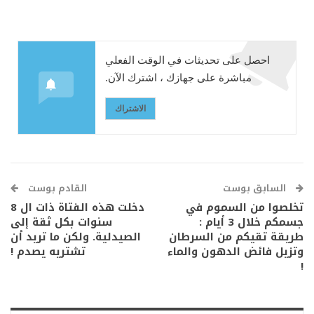
احصل على تحديثات في الوقت الفعلي
مباشرة على جهازك ، اشترك الآن.
الاشتراك
السابق بوست
القادم بوست
تخلصوا من السموم في
دخلت هذه الفتاة ذات ال 8
جسمكم خلال 3 أيام :
سنوات بكل ثقة إلى
طريقة تقيكم من السرطان
الصيدلية. ولكن ما تريد أن
وتزيل فائض الدهون والماء
تشتريه يصدم !
!