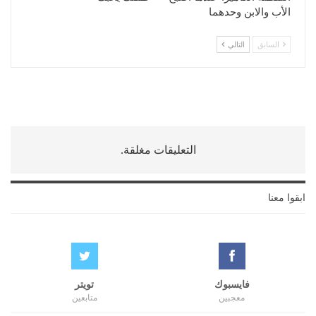
الأب والابن وحدهما
السابق
التالي
التعليقات مغلقة.
ابقوا معنا
فايسبوك
تويتر
معجبين
متابعين