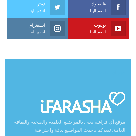
فايسبوك
تويتر
انضم الينا
انضم الينا
يوتيوب
انستغرام
انضم الينا
انضم الينا
حول آي فراشة
موقع آي فراشة يعنى بالمواضيع العلمية والصحية والثقافة
العامة. نفيدكم بأحدث المواضيع بدقة واحترافية