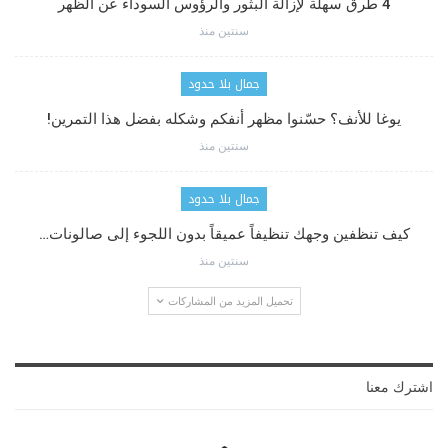
4 طرق سهلة لإزالة البثور والرؤوس السوداء عن الظهر
سنتين منذ
جمال بلا حدود
يوغا للأنف؟ حسّنوا مظهر أنفكم وشكله بفضل هذا التمرين!
سنتين منذ
جمال بلا حدود
كيف تنظفين وجهك تنظيفاً عميقاً بدون اللجوء إلى صالونات…
سنتين منذ
تحميل المزيد من المشاركات
اشترك معنا