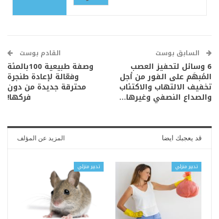
السابق بوست
القادم بوست
6 وسائل لتحفيز العصب
وصفة طبيعية 100بالمئة
المُبهَم على الفور من أجل
وفعّالة لإعادة طنجرة
تخفيف الالتهاب والاكتئاب
محترقة جديدة من دون
والصداع النصفي وغيرها…
فركها!
قد يعجبك ايضا
المزيد عن المؤلف
تدبير منزلي
تدبير منزلي