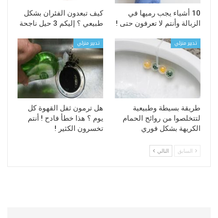
10 أشياء يجب رميها في
كيف تبعدون الفئران بشكل
الزبالة وأنتم لا تعرفون حتى !
طبيعي ؟ إليكم 3 حيل ناجحة
تدبير منزلي
تدبير منزلي
طريقة بسيطة وطبيعية
هل ترمون ثفل القهوة كل
لتتخلصوا من روائح الحمام
يوم ؟ هذا خطأ فادح ! أنتم
الكريهة بشكل فوري
تخسرون الكثير !
السابق
التالي