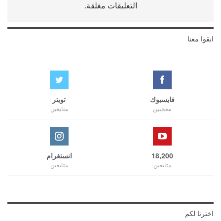
التعليقات مغلقة.
ابقوا معنا
فايسبوك
تويتر
معجبين
متابعين
18,200
انستغرام
متابعين
متابعين
اخترنا لكم