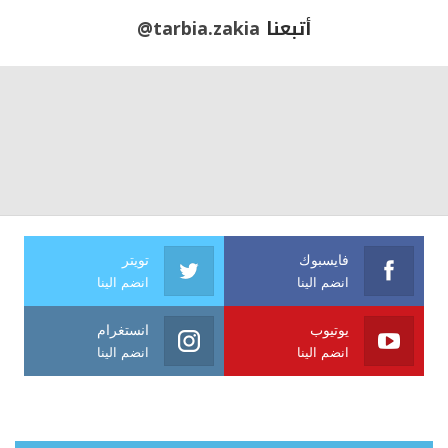
أتبعنا
@tarbia.zakia
فايسبوك
تويتر
انضم الينا
انضم الينا
يوتيوب
انستغرام
انضم الينا
انضم الينا