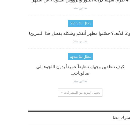
4 طرق سهلة لإزالة البثور والرؤوس السوداء عن الظهر
سنتين منذ
جمال بلا حدود
وغا للأنف؟ حسّنوا مظهر أنفكم وشكله بفضل هذا التمرين!
سنتين منذ
جمال بلا حدود
كيف تنظفين وجهك تنظيفاً عميقاً بدون اللجوء إلى
صالونات…
سنتين منذ
تحميل المزيد من المشاركات
ترك معنا