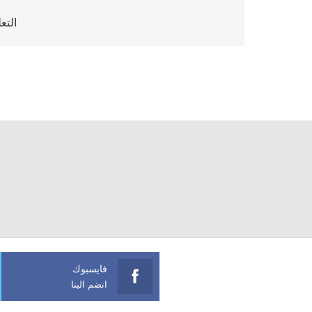
التع
فايسبوك
انضم الينا