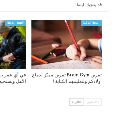
قد يعجبك ايضا
التربية الذكية
التربية الذكية
تمرين Brain Gym تمرين مميّز لدماغ
في أي عمر يبد
أولادكم ولتعليمهم الكتابة !
الأهل ويستجيب
السابق
التالي