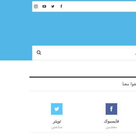
قوا معنا
فايسبوك
تويتر
معجبين
متابعين