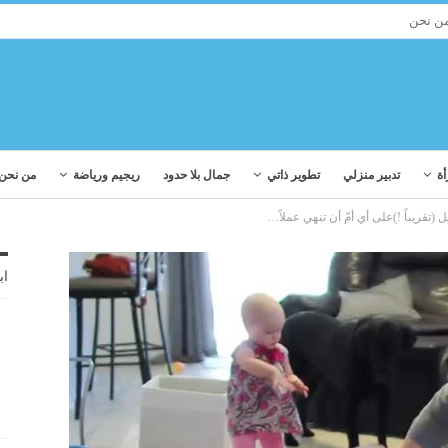
ن نحن
أة
تدبير منزلي
تطوير ذاتي
جمال بلا حدود
ريجيم ورياضة
من نحن
(تقريباً !)على أي أمّ أن تنهي عملاً…
اب