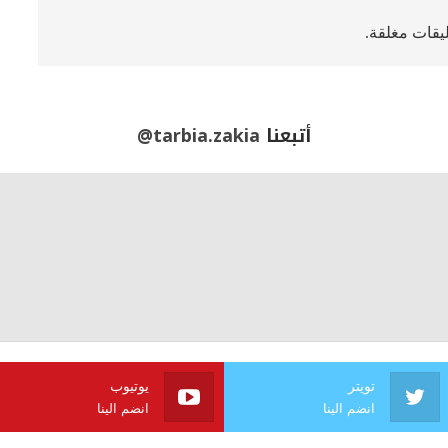
ليقات مغلقة.
أتبعنا
@tarbia.zakia
تويتر
يوتيوب
انضم الينا
انضم الينا