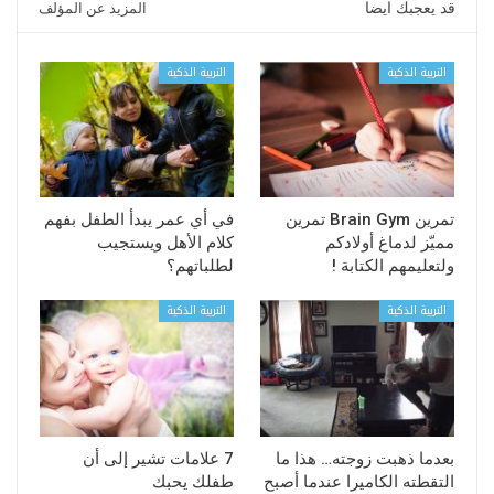
قد يعجبك ايضا
المزيد عن المؤلف
التربية الذكية
التربية الذكية
تمرين Brain Gym تمرين
في أي عمر يبدأ الطفل بفهم
مميّز لدماغ أولادكم
كلام الأهل ويستجيب
ولتعليمهم الكتابة !
لطلباتهم؟
التربية الذكية
التربية الذكية
بعدما ذهبت زوجته… هذا ما
7 علامات تشير إلى أن
التقطته الكاميرا عندما أصبح
طفلك يحبك