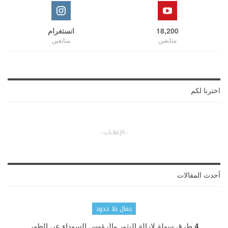
18,200
انستغرام
متابعين
متابعين
اخترنا لكم
- الإعلانات -
أحدث المقالات
جمال بلا حدود
4 طرق سهلة لإزالة البثور والرؤوس السوداء عن الظهر