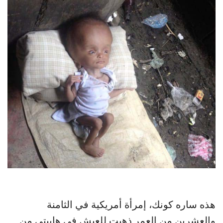
هذه ساره كونك، إمرأة أمريكية في الثامنة
والعشرين من العمر ذهبت للعيش في هاييتي من