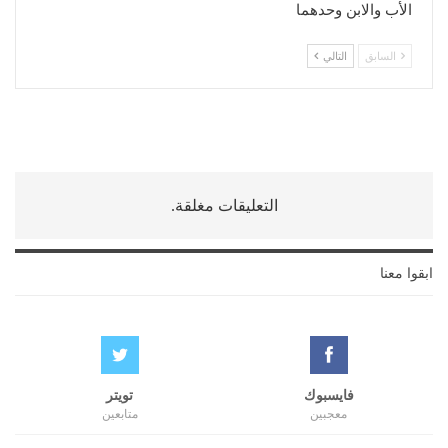
الأب والابن وحدهما
السابق
التالي
التعليقات مغلقة.
ابقوا معنا
فايسبوك
تويتر
معجبين
متابعين