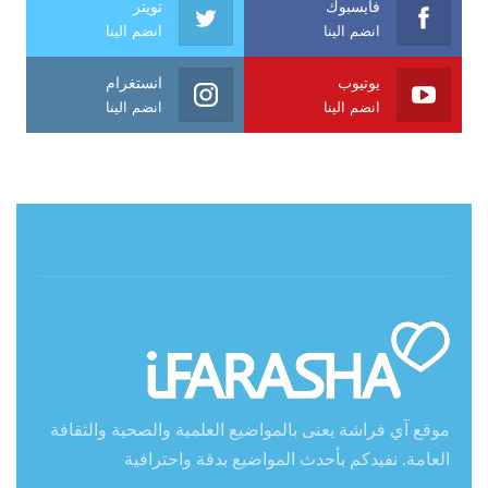
فايسبوك
تويتر
انضم الينا
انضم الينا
يوتيوب
انستغرام
انضم الينا
انضم الينا
حول آي فراشة
موقع آي فراشة يعنى بالمواضيع العلمية والصحية والثقافة
العامة. نفيدكم بأحدث المواضيع بدقة واحترافية