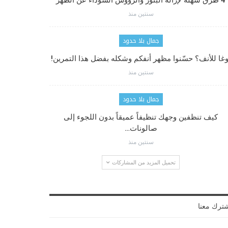
4 طرق سهلة لإزالة البثور والرؤوس السوداء عن الظهر
سنتين منذ
جمال بلا حدود
وغا للأنف؟ حسّنوا مظهر أنفكم وشكله بفضل هذا التمرين!
سنتين منذ
جمال بلا حدود
كيف تنظفين وجهك تنظيفاً عميقاً بدون اللجوء إلى
صالونات…
سنتين منذ
تحميل المزيد من المشاركات
ترك معنا