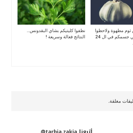
صوص ثوم مطهوة ولاحظوا
نظفوا كليتيكم بشاي البقدونس…
ما سيحصل في جسمكم في ال 24
النتائج فعالة وسريعة !
ليقات مغلقة.
أتبعنا
@tarbia.zakia