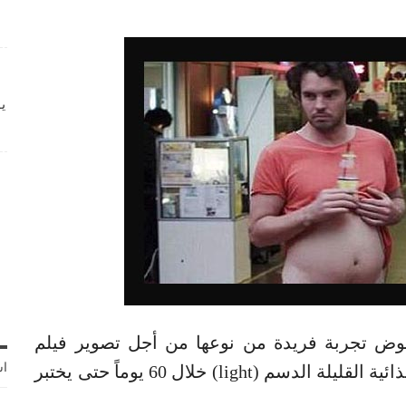
ي
ض تجربة فريدة من نوعها من أجل تصوير فيلم
اش
وثائقي. فقد اقتصر غذاؤه على المنتجات الغذائية القليلة الدسم (light) خلال 60 يوماً حتى يختبر