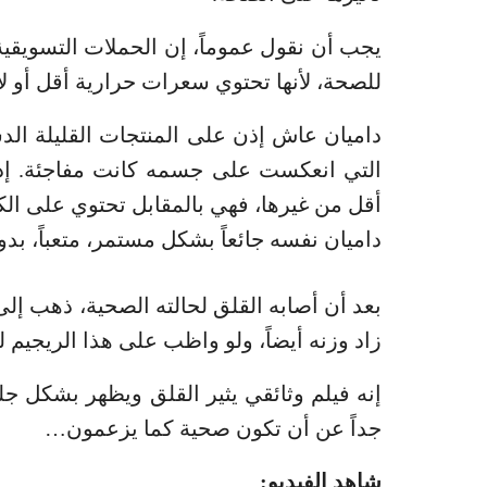
يجب أن نقول عموماً، إن الحملات التسويقية 
للصحة، لأنها تحتوي سعرات حرارية أقل أو لأ
التي انعكست على جسمه كانت مفاجئة. إذا 
أقل من غيرها، فهي بالمقابل تحتوي على ال
داميان نفسه جائعاً بشكل مستمر، متعباً، ب
بعد أن أصابه القلق لحالته الصحية، ذهب إ
زاد وزنه أيضاً، ولو واظب على هذا الريجيم لكا
إنه فيلم وثائقي يثير القلق ويظهر بشكل جلي
جداً عن أن تكون صحية كما يزعمون…
شاهد الفيديو: