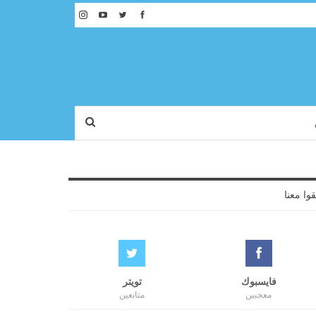
قوا معنا
فايسبوك
تويتر
معجبين
متابعين