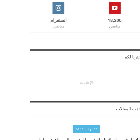
18,200
انستغرام
متابعين
متابعين
ترنا لكم
- الإعلانات -
دث المقالات
جمال بلا حدود