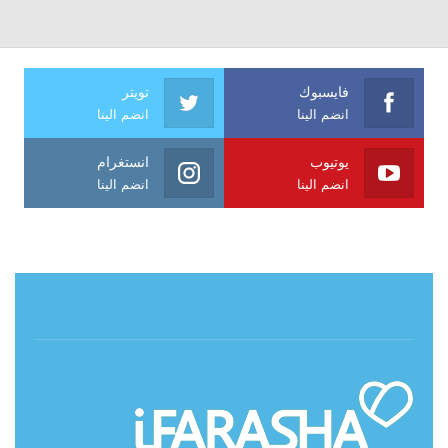
فايسبوك
تويتر
انضم الينا
انضم الينا
يوتيوب
انستغرام
انضم الينا
انضم الينا
حول آي فراشة