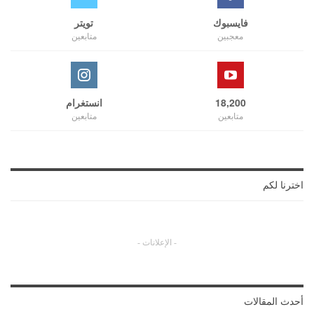
فايسبوك
تويتر
معجبين
متابعين
18,200
انستغرام
متابعين
متابعين
اخترنا لكم
- الإعلانات -
أحدث المقالات