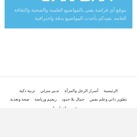
موقع آي فراشة يعنى بالمواضيع العلمية والصحية والثقافة
العامة. نفيدكم بأحدث المواضيع بدقة واحترافية
الرئيسية
أسرار الرجل والمرأة
تدبير منزلي
تربية ذكية
تطوير ذاتي وعلم نفس
جمال بلا حدود
ريجيم ورياضة
صحة وتغذية
من نحن
اتصل بنا
© 2018 - جميع الحقوق محفوظة.
تصميم مواقع انترنت:
AppsOnTime