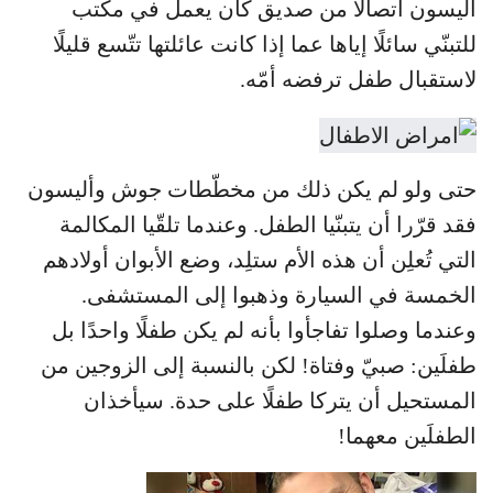
أليسون اتصالًا من صديق كان يعمل في مكتب
للتبنّي سائلًا إياها عما إذا كانت عائلتها تتّسع قليلًا
لاستقبال طفل ترفضه أمّه.
حتى ولو لم يكن ذلك من مخطّطات جوش وأليسون
فقد قرّرا أن يتبنّيا الطفل. وعندما تلقّيا المكالمة
التي تُعلِن أن هذه الأم ستلِد، وضع الأبوان أولادهم
الخمسة في السيارة وذهبوا إلى المستشفى.
وعندما وصلوا تفاجأوا بأنه لم يكن طفلًا واحدًا بل
طفلَين: صبيّ وفتاة! لكن بالنسبة إلى الزوجين من
المستحيل أن يتركا طفلًا على حدة. سيأخذان
الطفلَين معهما!