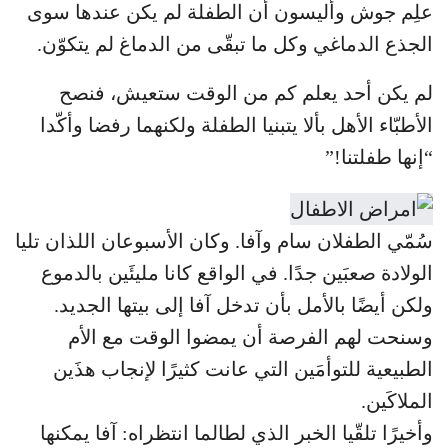
علِم جوش وأليسون أن الطفلة لم يكن عندها سوى
الجذع الدماغي وكل ما تبقّى من الدماغ لم يتكوّن.
لم يكن أحد يعلم كم من الوقت ستعيش، فنصح
الأطبّاء الأهل بألا يتبنيا الطفلة ولكنهما رفضا وأكّدا
“إنها طفلتنا!”
سُمّي الطفلان سام وآفا. وكان الأسبوعان اللذان تليا
الولادة صعبَين جدًا. في الواقع كانا مليئَين بالدموع
ولكن أيضًا بالأمل بأن تدخل آفا إلى بيتها الجديد.
وسنحت لهم الفرصة أن يمضوا الوقت مع الأم
الطبيعية للتوأمَين التي عانت كثيرًا لإنجاب هذَين
الملاكَين.
وأخيرًا تلقّيا الخبر الذي لطالما انتظراه: آفا يمكنها