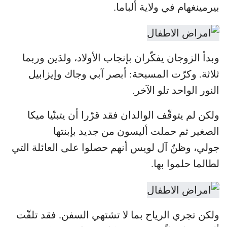
بيرمينغهام في ولاية ألباما.
وبدأ الزوجان يفكّران بإنجاب الأولاد، ولدَين وربما
ثلاثة. وكرّت المسبحة: أبصر آبي وجاك وإيزابيل
النور الواحد تلو الآخر.
ولكن لم يتوقّف الوالدان فقد قرّرا أن يتبنّيا ميكا
الصغير ثم حملت أليسون من جديد بإبنتها
جولي، وظنّ آل لويس أنهم حصلوا على العائلة التي
لطالما حلموا بها.
ولكن تجري الرياح بما لا تشتهي السفن. فقد تلقّت