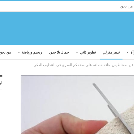
من نحن
أة
تدبير منزلي
تطوير ذاتي
جمال بلا حدود
ريجيم ورياضة
من نحن
ا فيها مغناطيس. هاقد حصلتم على سلاحكم السري في التنظيف الذكي !
اب