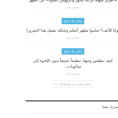
4 طرق سهلة لإزالة البثور والرؤوس السوداء عن الظهر
سنتين منذ
جمال بلا حدود
وغا للأنف؟ حسّنوا مظهر أنفكم وشكله بفضل هذا التمرين!
سنتين منذ
جمال بلا حدود
كيف تنظفين وجهك تنظيفاً عميقاً بدون اللجوء إلى
صالونات…
سنتين منذ
تحميل المزيد من المشاركات
ترك معنا