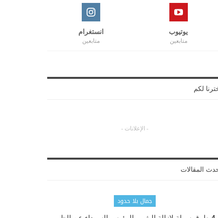
يوتيوب
انستغرام
متابعين
متابعين
ترنا لكم
- الإعلانات -
دث المقالات
جمال بلا حدود