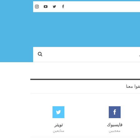
قوا معنا
فايسبوك
تويتر
معجبين
متابعين