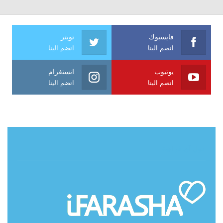
فايسبوك
تويتر
انضم الينا
انضم الينا
يوتيوب
انستغرام
انضم الينا
انضم الينا
حول آي فراشة