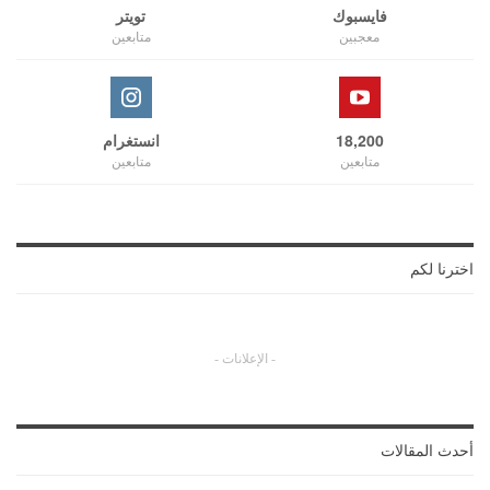
فايسبوك
تويتر
معجبين
متابعين
18,200
انستغرام
متابعين
متابعين
اخترنا لكم
- الإعلانات -
أحدث المقالات