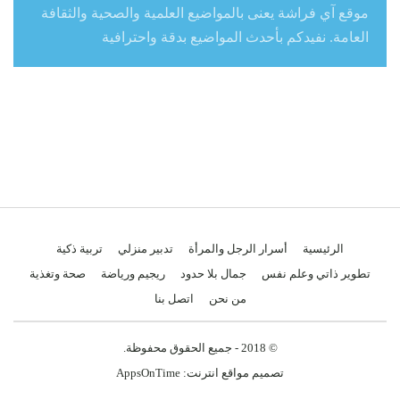
موقع آي فراشة يعنى بالمواضيع العلمية والصحية والثقافة
العامة. نفيدكم بأحدث المواضيع بدقة واحترافية
الرئيسية
أسرار الرجل والمرأة
تدبير منزلي
تربية ذكية
تطوير ذاتي وعلم نفس
جمال بلا حدود
ريجيم ورياضة
صحة وتغذية
من نحن
اتصل بنا
© 2018 - جميع الحقوق محفوظة.
تصميم مواقع انترنت:
AppsOnTime