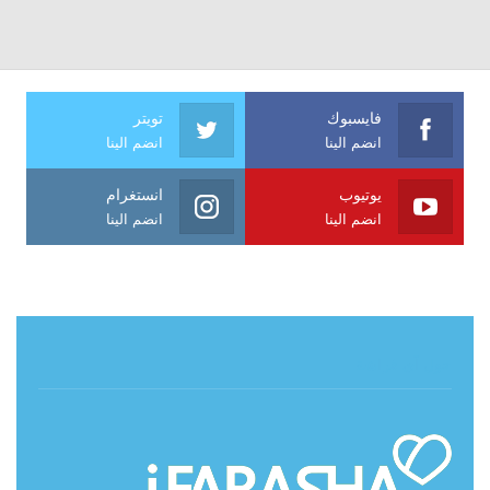
فايسبوك
تويتر
انضم الينا
انضم الينا
يوتيوب
انستغرام
انضم الينا
انضم الينا
حول آي فراشة