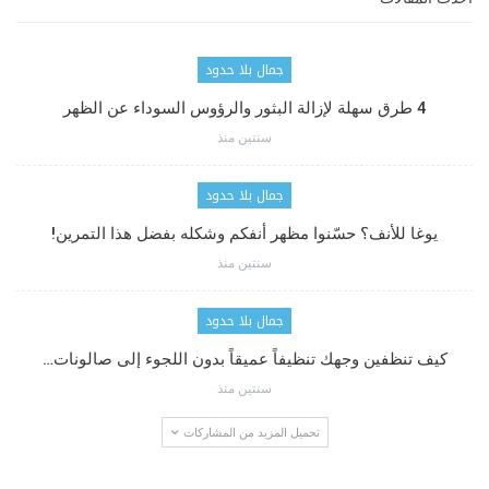
جمال بلا حدود
4 طرق سهلة لإزالة البثور والرؤوس السوداء عن الظهر
سنتين منذ
جمال بلا حدود
يوغا للأنف؟ حسّنوا مظهر أنفكم وشكله بفضل هذا التمرين!
سنتين منذ
جمال بلا حدود
كيف تنظفين وجهك تنظيفاً عميقاً بدون اللجوء إلى صالونات…
سنتين منذ
تحميل المزيد من المشاركات