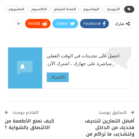
الأيروبيك
البوتاسيوم
الضغط المرتفع
الكالسيوم
المغنيزيوم
ReddIt
Twitter
Facebook
شارك
احصل على تحديثات في الوقت الفعلي
مباشرة على جهازك ، اشترك الآن.
الاشتراك
السابق بوست
القادم بوست
أفضل التمارين لتنحيف
كيف نمنع الأطعمة من
فخذيك من الداخل
الالتصاق بالشواية ؟
ولتشذيب ما تراكم من