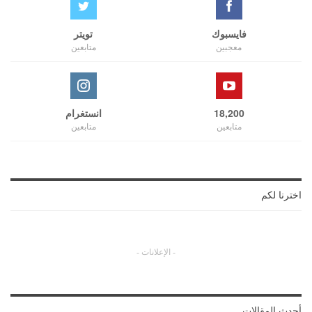
فايسبوك
تويتر
معجبين
متابعين
18,200
انستغرام
متابعين
متابعين
اخترنا لكم
- الإعلانات -
أحدث المقالات