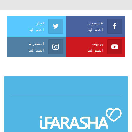
فايسبوك
تويتر
انضم الينا
انضم الينا
يوتيوب
انستغرام
انضم الينا
انضم الينا
حول آي فراشة