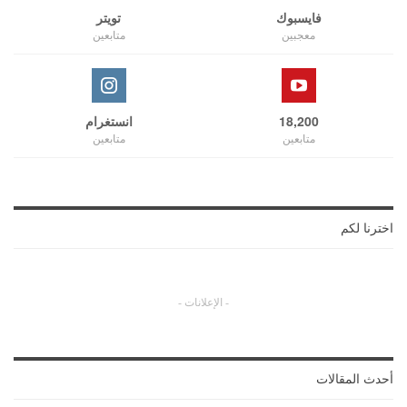
فايسبوك
تويتر
معجبين
متابعين
18,200
انستغرام
متابعين
متابعين
اخترنا لكم
- الإعلانات -
أحدث المقالات