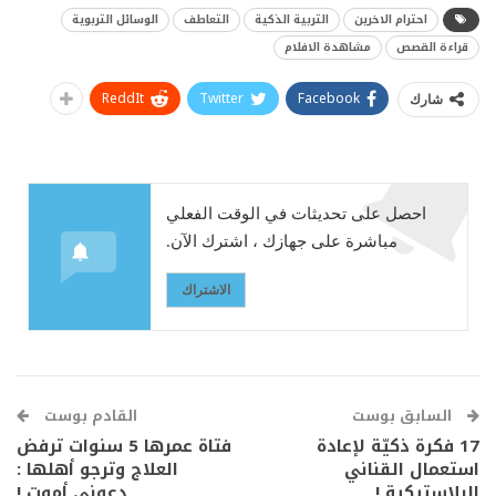
احترام الاخرين
التربية الذكية
التعاطف
الوسائل التربوية
قراءة القصص
مشاهدة الافلام
ReddIt
Twitter
Facebook
شارك
احصل على تحديثات في الوقت الفعلي
مباشرة على جهازك ، اشترك الآن.
الاشتراك
السابق بوست
القادم بوست
17 فكرة ذكيّة لإعادة
فتاة عمرها 5 سنوات ترفض
استعمال القناني
العلاج وترجو أهلها :
البلاستيكية !
دعوني أموت !