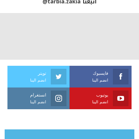
أتبعنا
@tarbia.zakia
فايسبوك
تويتر
انضم الينا
انضم الينا
يوتيوب
انستغرام
انضم الينا
انضم الينا