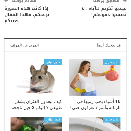
السابق بوست
القادم بوست
فيديو تكريم للآباء : لا
إذا كانت هذه الصورة
تحبسوا دموعكم !
تزعجكم، فهذا المقال
يعنيكم
قد يعجبك ايضا
المزيد عن المؤلف
تدبير منزلي
تدبير منزلي
10 أشياء يجب رميها في
كيف تبعدون الفئران بشكل
الزبالة وأنتم لا تعرفون حتى !
طبيعي ؟ إليكم 3 حيل ناجحة
تدبير منزلي
تدبير منزلي