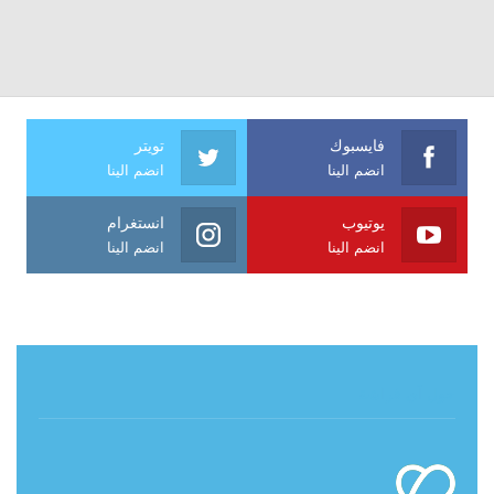
فايسبوك
تويتر
انضم الينا
انضم الينا
يوتيوب
انستغرام
انضم الينا
انضم الينا
حول آي فراشة