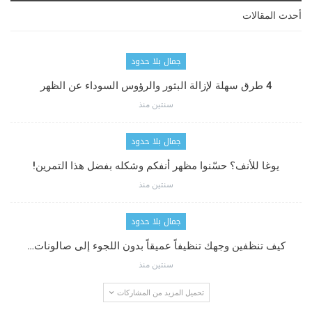
أحدث المقالات
جمال بلا حدود
4 طرق سهلة لإزالة البثور والرؤوس السوداء عن الظهر
سنتين منذ
جمال بلا حدود
يوغا للأنف؟ حسّنوا مظهر أنفكم وشكله بفضل هذا التمرين!
سنتين منذ
جمال بلا حدود
كيف تنظفين وجهك تنظيفاً عميقاً بدون اللجوء إلى صالونات…
سنتين منذ
تحميل المزيد من المشاركات