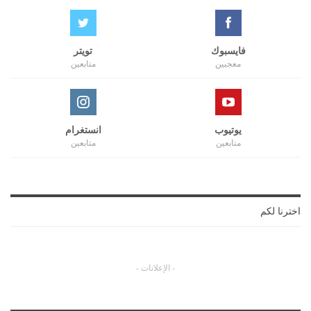
فايسبوك
تويتر
معجبين
متابعين
يوتيوب
انستغرام
متابعين
متابعين
اخترنا لكم
- الإعلانات -