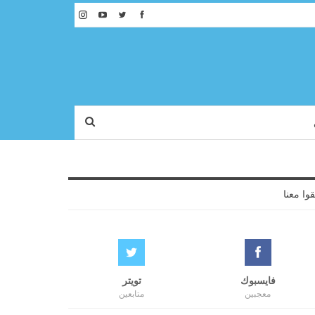
قوا معنا
فايسبوك
تويتر
معجبين
متابعين