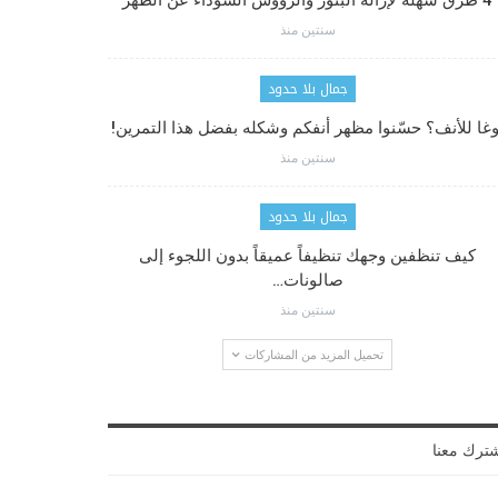
4 طرق سهلة لإزالة البثور والرؤوس السوداء عن الظهر
سنتين منذ
جمال بلا حدود
وغا للأنف؟ حسّنوا مظهر أنفكم وشكله بفضل هذا التمرين!
سنتين منذ
جمال بلا حدود
كيف تنظفين وجهك تنظيفاً عميقاً بدون اللجوء إلى
صالونات…
سنتين منذ
تحميل المزيد من المشاركات
ترك معنا