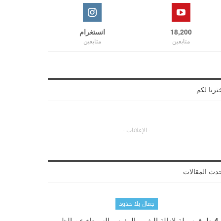
18,200
انستغرام
متابعين
متابعين
ترنا لكم
- الإعلانات -
دث المقالات
جمال بلا حدود