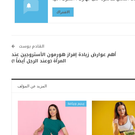
الاشتراك
القادم بوست
أهم عوارض زيادة إفراز هورمون الأستروجين عند
المرأة (وعند الرجل أيضاً !)
المزيد عن المؤلف
ريجيم ورياضة