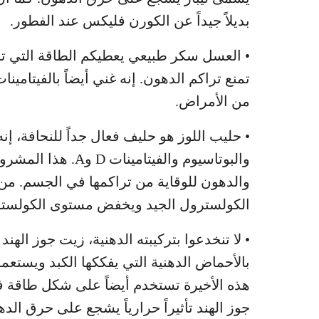
بديلاً جيداً عن الكورن فليكس عند الفطور.
• العسل سكر طبيعي يعطيكم الطاقة التي تحت
تمنع تراكم الدهون. إنه غني أيضاً بالفيتامي
من الأمراض.
• حليب اللوز هو حليف فعال جداً للنحافة، إ
والبوتاسيوم والفيت
والدهون للوقاية من تراكمها في الجسم. من
الكولسترول الجيد ويخفض مستوى الكولست
• لا تنخدعوا بتركيبته الدهنية، زيت جوز الهن
بالأحماض الدهنية التي يفككها الكبد ويستع
هذه الأخيرة تستخدم أيضاً على شكل طاقة ف
جوز الهند تأثيراً حرارياً يشجع على حرق الده