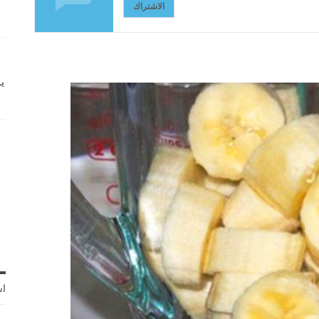
الاشتراك
ي
اش