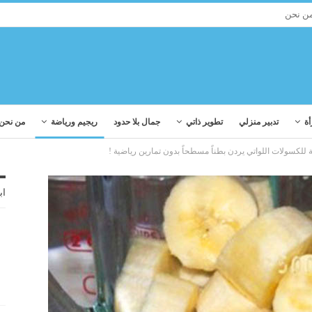
ن نحن
أة
تدبير منزلي
تطوير ذاتي
جمال بلا حدود
ريجيم ورياضة
من نحن
للكسولات اللواتي يردن بطناً مسطحاً بدون تمارين رياضية !
اب