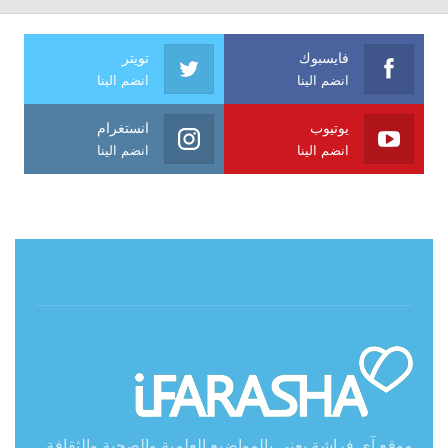
فايسبوك
تويتر
انضم الينا
انضم الينا
يوتيوب
انستغرام
انضم الينا
انضم الينا
حول آي فراشة
موقع آي فراشة يعنى بالمواضيع العلمية والصحية والثقافة