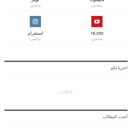
معجبين
متابعين
18,200
انستغرام
متابعين
متابعين
اخترنا لكم
- الإعلانات -
أحدث المقالات