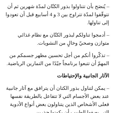
– يُنصَح بأن تتناولوا بذور الكتّان لمدّة شهرين ثم أن
تتوقّفوا لمدّة تتراوح بين 3 و 4 أسابيع قبل أن تعودوا
إلى تناولها.
– أدمجوا تناولكم لبذور الكتّان مع نظام غذائي
متوازن وصحيّ وخالٍ من النشويات.
– تذكّروا أنكم من أجل تحسين مظهر جسمكم من
المهمّ أن تتبعوا برنامجاً جيّدًا من التمارين الرياضية.
الآثار الجانبية والإحتياطات
– يمكن لتناول بذور الكتان أن يترافق مع آثار جانبية
عند بعض الأجسام التي لا تتفاعل بالطريقة نفسها
فعلى الأشخاص الذين يتناولون بعض أنواع الأدوية
التي يصفها الطبيب أن يكونوا حذرين.