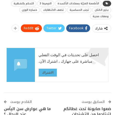
الأطعمة الغنيّة بمضادات الأكسدة
الاوميغا 3
التحكم بالشهية
بذور الكتان
تجنب الحساسية
تخفف الالتهابات
خسارة الوزن
وصفات صحية
ReddIt
Twitter
Facebook
شارك
احصل على تحديثات في الوقت الفعلي
مباشرة على جهازك ، اشترك الآن.
الاشتراك
السابق بوست
القادم بوست
ضعوا صابونة تحت غطائكم
ما هي عوارض سن اليأس
لترتاحوا من التشنجات
عند الرجال ؟