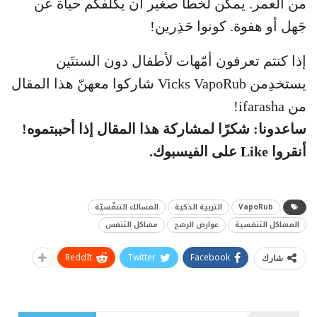
من العمر. يمكن لخطأ صغير أن يكلّفكم حياة عن
جَهل أو هفوة. كونوا حَذِرين!
إذا كنتم تعرفون أمّهات لأطفال دون السنتَين
يستخدِمن Vicks VapoRub شاركوا معهنّ هذا المقال
من ifarasha!
ساعدونا: شكرًا لمشاركة هذا المقال إذا أحببتموه!
أنقروا Like على الفيسبوك.
VapoRub
التربية الذكية
المسالك التنفّسيّة
المشاكل التنفسية
عوارض الرشح
مشاكل التنفس
ReddIt
Twitter
Facebook
شارك