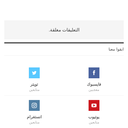
التعليقات مغلقة.
ابقوا معنا
فايسبوك
تويتر
معجبين
متابعين
يوتيوب
انستغرام
متابعين
متابعين