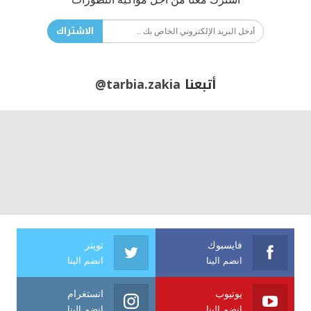
الاشتراك
أتبعنا
@tarbia.zakia
فايسبوك
تويتر
انضم الينا
انضم الينا
يوتيوب
انستغرام
انضم الينا
انضم الينا