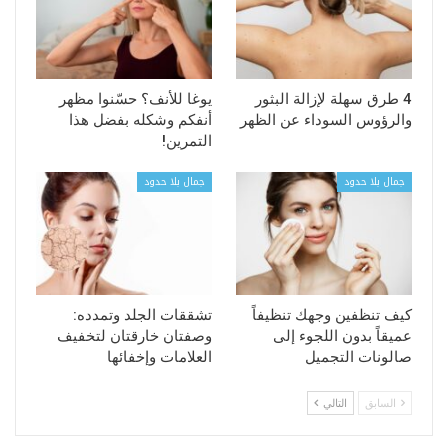
4 طرق سهلة لإزالة البثور
يوغا للأنف؟ حسّنوا مظهر
والرؤوس السوداء عن الظهر
أنفكم وشكله بفضل هذا
التمرين!
جمال بلا حدود
جمال بلا حدود
كيف تنظفين وجهك تنظيفاً
تشققات الجلد وتمدده:
عميقاً بدون اللجوء إلى
وصفتان خارقتان لتخفيف
صالونات التجميل
العلامات وإخفائها
السابق
التالي