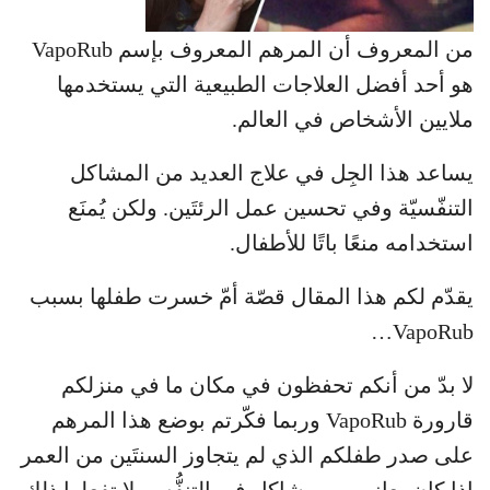
من المعروف أن المرهم المعروف بإسم VapoRub
هو أحد أفضل العلاجات الطبيعية التي يستخدمها
ملايين الأشخاص في العالم.
يساعد هذا الجِل في علاج العديد من المشاكل
التنفّسيّة وفي تحسين عمل الرئتَين. ولكن يُمنَع
استخدامه منعًا باتًا للأطفال.
يقدّم لكم هذا المقال قصّة أمّ خسرت طفلها بسبب
VapoRub…
لا بدّ من أنكم تحفظون في مكان ما في منزلكم
قارورة VapoRub وربما فكّرتم بوضع هذا المرهم
على صدر طفلكم الذي لم يتجاوز السنتَين من العمر
إذا كان يعاني من مشاكل في التنفُّس. لا تفعلوا ذلك