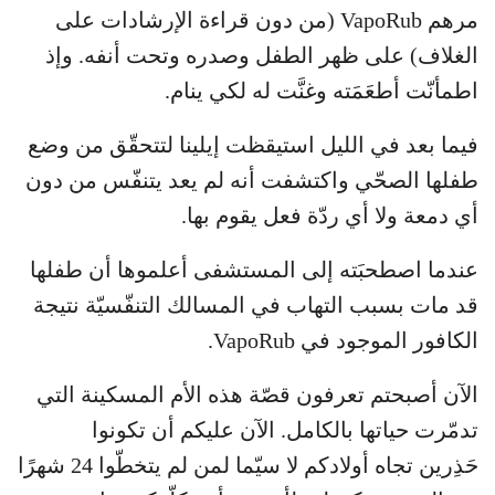
مرهم VapoRub (من دون قراءة الإرشادات على
الغلاف) على ظهر الطفل وصدره وتحت أنفه. وإذ
اطمأنّت أطعَمَته وغنَّت له لكي ينام.
فيما بعد في الليل استيقظت إيلينا لتتحقّق من وضع
طفلها الصحّي واكتشفت أنه لم يعد يتنفّس من دون
أي دمعة ولا أي ردّة فعل يقوم بها.
عندما اصطحبَته إلى المستشفى أعلموها أن طفلها
قد مات بسبب التهاب في المسالك التنفّسيّة نتيجة
الكافور الموجود في VapoRub.
الآن أصبحتم تعرفون قصّة هذه الأم المسكينة التي
تدمّرت حياتها بالكامل. الآن عليكم أن تكونوا
حَذِرين تجاه أولادكم لا سيّما لمن لم يتخطّوا 24 شهرًا