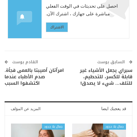
احصل على تحديثات في الوقت الفعلي
مباشرة على جهازك ، اشترك الآن.
الاشتراك
السابق بوست
القادم بوست
سبراي يجعل الأشياء غير
امرأتان أصيبتا بالعمى فجأة.
قابلة للكسر، للتحطيم،
صدم الأطباء عندما
للتلف… شيء لا يصدق!
اكتشفوا السبب
قد يعجبك ايضا
المزيد عن المؤلف
جمال بلا حدود
جمال بلا حدود