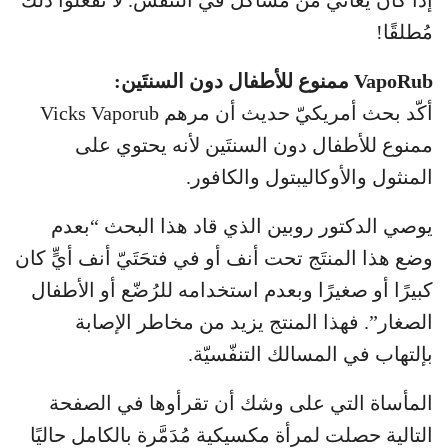
مُطلقًا!
VapoRub ممنوع للأطفال دون السنتَين:
أكّد بحث أمريكيّ حديث أن مرهم Vicks Vaporub
ممنوع للأطفال دون السنتَين لأنه يحتوي على
المنثول والأوكاليبتول والكافور.
يوصي الدكتور روبين الذي قاد هذا البحث “بعدم
وضع هذا المنتَج تحت أنف أو في فتحَتَيّ أنف أيٍّ كان
كبيرًا أو صغيرًا وبعدم استخدامه للرُضّع أو الأطفال
الصغار”. فهذا المنتج يزيد من مخاطر الإصابة
بإلتهاب في المسالك التنفّسيّة.
المأساة التي على وشك أن تقرأوها في الصفحة
التالية حصلت لمرأة مكسيكية مُدَمَّرة بالكامل حاليًا