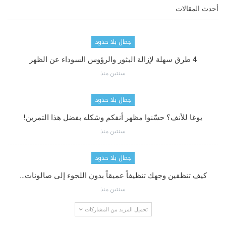
أحدث المقالات
جمال بلا حدود
4 طرق سهلة لإزالة البثور والرؤوس السوداء عن الظهر
سنتين منذ
جمال بلا حدود
يوغا للأنف؟ حسّنوا مظهر أنفكم وشكله بفضل هذا التمرين!
سنتين منذ
جمال بلا حدود
كيف تنظفين وجهك تنظيفاً عميقاً بدون اللجوء إلى صالونات…
سنتين منذ
تحميل المزيد من المشاركات