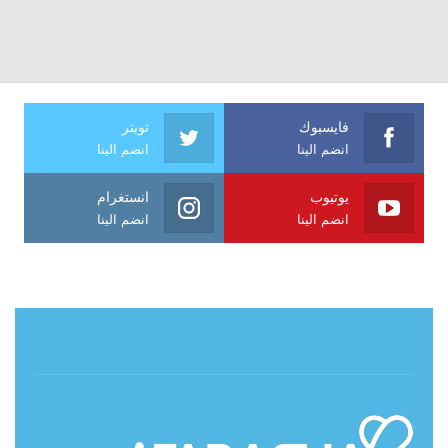
فايسبوك
تويتر
انضم الينا
انضم الينا
يوتيوب
انستغرام
انضم الينا
انضم الينا
حول آي فراشة