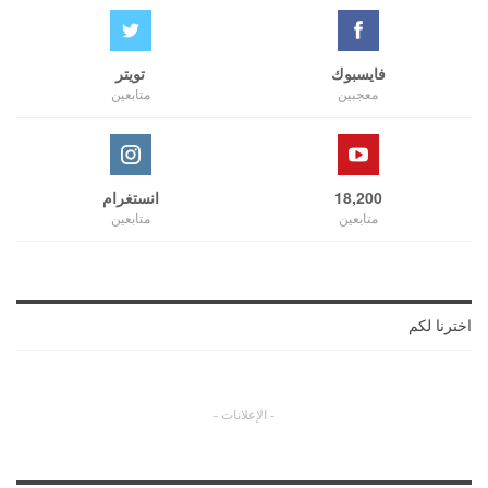
فايسبوك
تويتر
معجبين
متابعين
18,200
انستغرام
متابعين
متابعين
اخترنا لكم
- الإعلانات -