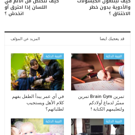
كيف تبتلعون الكبسولات
كيف نتخلص من الألم في
والأدوية بدون خطر
اللسان إذا احترق أو
الاختناق ؟
انخدش ؟
قد يعجبك ايضا
المزيد عن المؤلف
التربية الذكية
التربية الذكية
تمرين Brain Gym تمرين
في أي عمر يبدأ الطفل بفهم
مميّز لدماغ أولادكم
كلام الأهل ويستجيب
ولتعليمهم الكتابة !
لطلباتهم؟
التربية الذكية
التربية الذكية