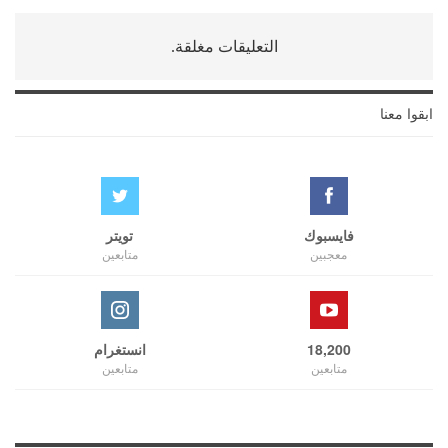
التعليقات مغلقة.
ابقوا معنا
فايسبوك
تويتر
معجبين
متابعين
18,200
انستغرام
متابعين
متابعين