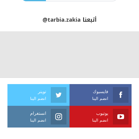
أتبعنا
@tarbia.zakia
فايسبوك
تويتر
انضم الينا
انضم الينا
يوتيوب
انستغرام
انضم الينا
انضم الينا