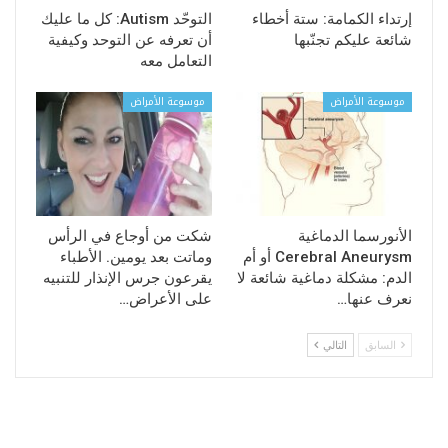
إرتداء الكمامة: ستة أخطاء
التوحّد Autism: كل ما عليك
شائعة عليكم تجنّبها
أن تعرفه عن التوحد وكيفية
التعامل معه
موسوعة الأمراض
موسوعة الأمراض
الأنورسما الدماغية
شكت من أوجاع في الرأس
Cerebral Aneurysm أو أم
وماتت بعد يومين. الأطباء
الدم: مشكلة دماغية شائعة لا
يقرعون جرس الإنذار للتنبيه
نعرف عنها…
على الأعراض…
السابق
التالي