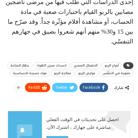
إحدى الدراسات التي طلب فيها من مرضى ناضجين
مصابين بالربو القيام باختبارات صعبة في مادة
الحساب، أو مشاهدة أفلام مؤثّرة جداً. وقد صرّح ما
بين 15 و30% منهم أنهم شعروا بضيق في جهازهم
التنفسّي.
أنواع الربو
الانفعال العصبي
انسداد مجرى الهواء
جهاز المناعة
صعوبة في التنفّس
عوارض الربو
معالجة الربو
مواد مسببة للحساسية
ReddIt
Twitter
Facebook
شارك
احصل على تحديثات في الوقت الفعلي
مباشرة على جهازك ، اشترك الآن.