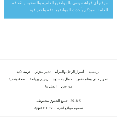
موقع آي فراشة يعنى بالمواضيع العلمية والصحية والثقافة
العامة. نفيدكم بأحدث المواضيع بدقة واحترافية
الرئيسية
أسرار الرجل والمرأة
تدبير منزلي
تربية ذكية
تطوير ذاتي وعلم نفس
جمال بلا حدود
ريجيم ورياضة
صحة وتغذية
من نحن
اتصل بنا
© 2018 - جميع الحقوق محفوظة.
تصميم مواقع انترنت:
AppsOnTime