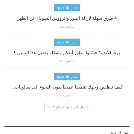
جمال بلا حدود
4 طرق سهلة لإزالة البثور والرؤوس السوداء عن الظهر
سنتين منذ
جمال بلا حدود
يوغا للأنف؟ حسّنوا مظهر أنفكم وشكله بفضل هذا التمرين!
سنتين منذ
جمال بلا حدود
كيف تنظفين وجهك تنظيفاً عميقاً بدون اللجوء إلى صالونات…
سنتين منذ
تحميل المزيد من المشاركات
اشترك معنا