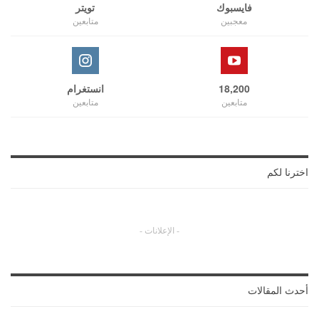
فايسبوك
تويتر
معجبين
متابعين
18,200
انستغرام
متابعين
متابعين
اخترنا لكم
- الإعلانات -
أحدث المقالات