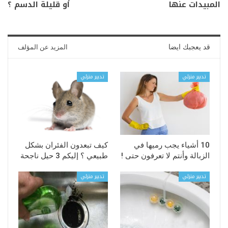
المبيدات عنها
أو قليلة الدسم ؟
قد يعجبك ايضا
المزيد عن المؤلف
تدبير منزلي
تدبير منزلي
10 أشياء يجب رميها في
كيف تبعدون الفئران بشكل
الزبالة وأنتم لا تعرفون حتى !
طبيعي ؟ إليكم 3 حيل ناجحة
تدبير منزلي
تدبير منزلي