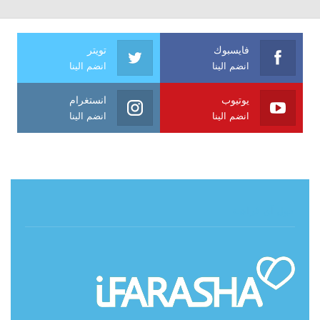
فايسبوك
تويتر
انضم الينا
انضم الينا
يوتيوب
انستغرام
انضم الينا
انضم الينا
حول آي فراشة