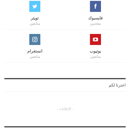
فايسبوك
تويتر
معجبين
متابعين
يوتيوب
انستغرام
متابعين
متابعين
اخترنا لكم
- الإعلانات -