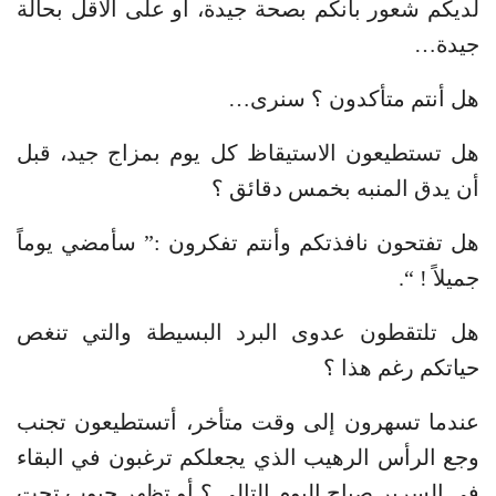
لديكم شعور بأنكم بصحة جيدة، أو على الأقل بحالة
جيدة…
هل أنتم متأكدون ؟ سنرى…
هل تستطيعون الاستيقاظ كل يوم بمزاج جيد، قبل
أن يدق المنبه بخمس دقائق ؟
هل تفتحون نافذتكم وأنتم تفكرون :” سأمضي يوماً
جميلاً ! “.
هل تلتقطون عدوى البرد البسيطة والتي تنغص
حياتكم رغم هذا ؟
عندما تسهرون إلى وقت متأخر، أتستطيعون تجنب
وجع الرأس الرهيب الذي يجعلكم ترغبون في البقاء
في السرير صباح اليوم التالي ؟ أو تظهر جيوب تحت