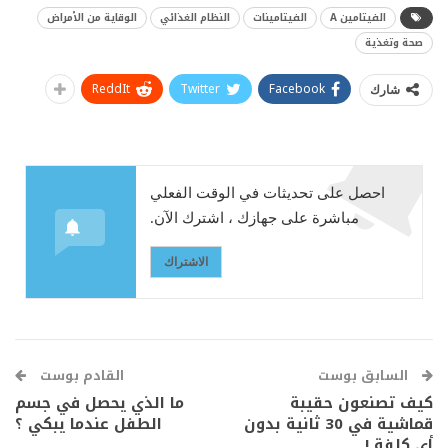
الفيتامين A
الفيتامينات
النظام الغذائي
الوقاية من الأمراض
صحة وتغذية
ReddIt
Twitter
Facebook
شارك
احصل على تحديثات في الوقت الفعلي
مباشرة على جهازك ، اشترك الآن.
الاشتراك
السابق بوست
القادم بوست
كيف تصنعون حقيبة
ما الذي يحصل في جسم
قماشية في 30 ثانية بدون
الطفل عندما يبكي ؟
أي كلفة !