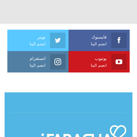
فايسبوك
تويتر
انضم الينا
انضم الينا
يوتيوب
انستغرام
انضم الينا
انضم الينا
حول آي فراشة