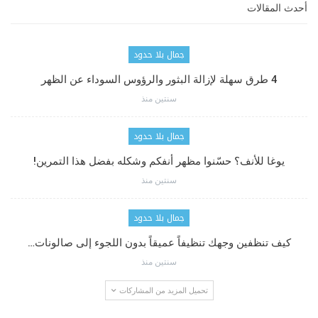
أحدث المقالات
جمال بلا حدود
4 طرق سهلة لإزالة البثور والرؤوس السوداء عن الظهر
سنتين منذ
جمال بلا حدود
يوغا للأنف؟ حسّنوا مظهر أنفكم وشكله بفضل هذا التمرين!
سنتين منذ
جمال بلا حدود
كيف تنظفين وجهك تنظيفاً عميقاً بدون اللجوء إلى صالونات…
سنتين منذ
تحميل المزيد من المشاركات