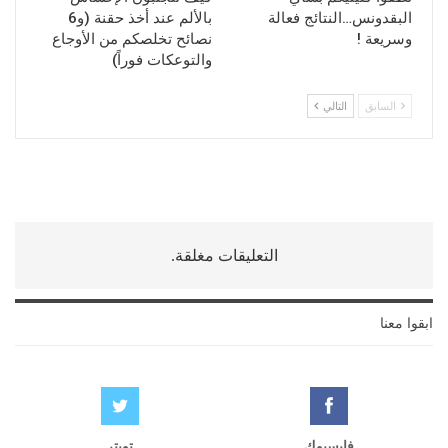
البقدونس…النتائج فعالة
بالألم عند أخذ حقنة (و6
وسريعة !
نصائح تخلصكم من الأوجاع
والتوعكات فوراً)
السابق
التالي
التعليقات مغلقة.
ابقوا معنا
فايسبوك
تويتر