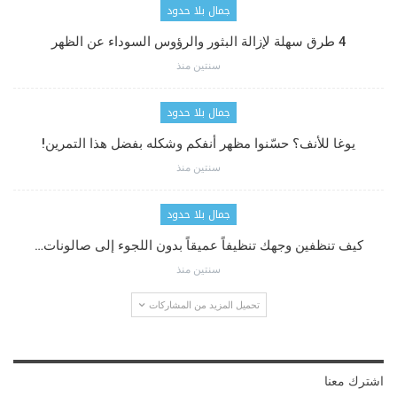
جمال بلا حدود
4 طرق سهلة لإزالة البثور والرؤوس السوداء عن الظهر
سنتين منذ
جمال بلا حدود
يوغا للأنف؟ حسّنوا مظهر أنفكم وشكله بفضل هذا التمرين!
سنتين منذ
جمال بلا حدود
كيف تنظفين وجهك تنظيفاً عميقاً بدون اللجوء إلى صالونات…
سنتين منذ
تحميل المزيد من المشاركات
اشترك معنا