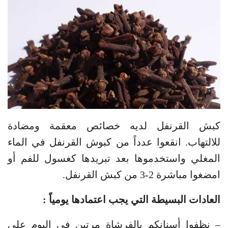
كبش القرنفل لديه خصائص معقمة ومضادة
للالتهاب. انقعوا عدداً من كبوش القرنفل في الماء
المغلي واستخدموها بعد تبريدها كغسول للفم أو
امضغوا مباشرة 2-3 من كبش القرنفل.
العادات البسيطة التي يجب اعتمادها يومياً :
– نظفوا أسنانكم بالفرشاة مرتين في اليوم على