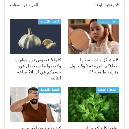
قد يعجبك ايضا
المزيد عن المؤلف
جمال بلا حدود
الصحة والتغذية
5 مشاكل جلدية سببها
كلوا 6 فصوص ثوم مطهوة
أمعاؤكم المريضة ( و5 حلول
ولاحظوا ما سيحصل في
منزلية طبيعية ! )
جسمكم في ال 24 ساعة
التالية…
الصحة والتغذية
الصحة والتغذية
نظفوا كليتيكم بشاي
كيف تتجنبون الإحساس