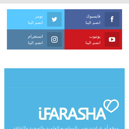
فايسبوك
تويتر
انضم الينا
انضم الينا
يوتيوب
انستغرام
انضم الينا
انضم الينا
حول آي فراشة
موقع آي فراشة يعنى بالمواضيع العلمية والصحية والثقافة