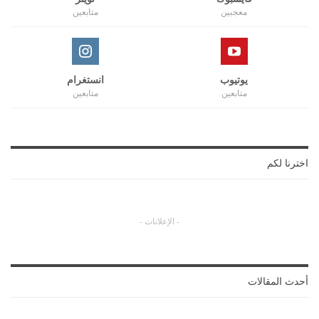
معجبين
متابعين
يوتيوب
انستغرام
متابعين
متابعين
اخترنا لكم
- الإعلانات -
أحدث المقالات