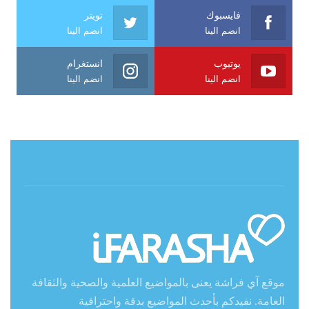
فايسبوك
تويتر
انضم الينا
انضم الينا
يوتيوب
انستغرام
انضم الينا
انضم الينا
حول آي فراشة
موقع آي فراشة يعنى بالمواضيع العلمية والصحية والثقافة
العامة. نفيدكم بأحدث المواضيع بدقة واحترافية