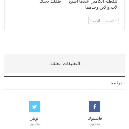
التقطته الكاميرا عندما أصبح
طفلك يحبك
الأب والابن وحدهما
السابق
التالي
التعليقات مغلقة.
ابقوا معنا
فايسبوك
تويتر
معجبين
متابعين