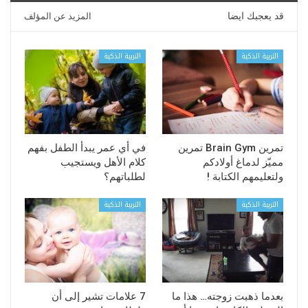
قد يعجبك ايضا
المزيد عن المؤلف
التربية الذكية
التربية الذكية
تمرين Brain Gym تمرين
في أي عمر يبدأ الطفل بفهم
مميّز لدماغ أولادكم
كلام الأهل ويستجيب
ولتعليمهم الكتابة !
لطلباتهم؟
التربية الذكية
التربية الذكية
بعدما ذهبت زوجته… هذا ما
7 علامات تشير إلى أن