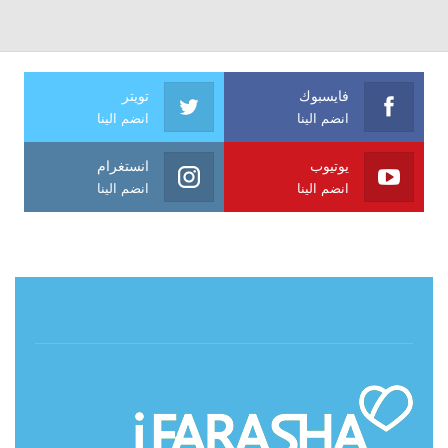
فايسبوك
تويتر
انضم الينا
انضم الينا
يوتيوب
انستغرام
انضم الينا
انضم الينا
حول آي فراشة