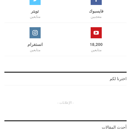
فايسبوك
تويتر
معجبين
متابعين
18,200
انستغرام
متابعين
متابعين
اخترنا لكم
- الإعلانات -
أحدث المقالات