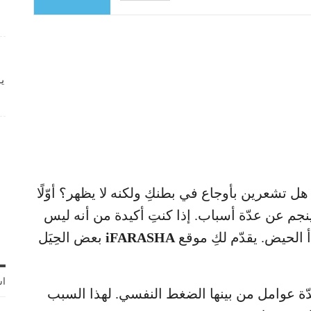
ي
ل تشعرين بأوجاع في بطنكِ ولكنه لا يظهر؟ أوّلًا
نجم عن عدّة أسباب. إذا كنتِ أكيدة من أنه ليس
أ الحيض. يقدّم لكِ موقع
iFARASHA
بعض الحِيَل
اش
دّة عوامل من بينها الضغط النفسي. لهذا السبب