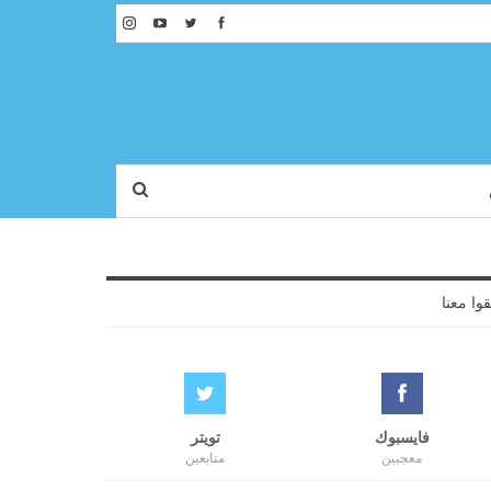
قوا معنا
فايسبوك
تويتر
معجبين
متابعين