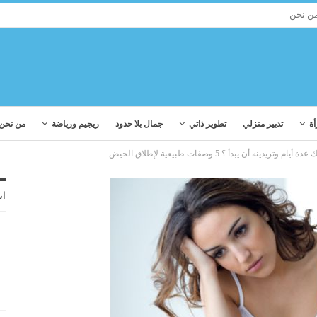
ن نحن
أة
تدبير منزلي
تطوير ذاتي
جمال بلا حدود
ريجيم ورياضة
من نحن
وتريدينه أن يبدأ ؟ 5 وصفات طبيعية لإطلاق الحيض
اب