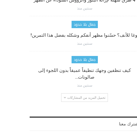
4 طرق سهلة لإزالة البثور والرؤوس السوداء عن الظهر
سنتين منذ
جمال بلا حدود
وغا للأنف؟ حسّنوا مظهر أنفكم وشكله بفضل هذا التمرين!
سنتين منذ
جمال بلا حدود
كيف تنظفين وجهك تنظيفاً عميقاً بدون اللجوء إلى
صالونات…
سنتين منذ
تحميل المزيد من المشاركات
ترك معنا