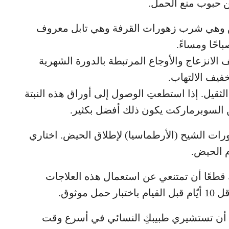
لين حبوب منع الحمل.
يض وهي شرب زهورات القرفة وهي تابل معروف
احًا ومساءً.
يف الانزعاج والأوجاع المرتبطة بالدورة الشهرية
فيف الالتهاب.
البابونج الثقيل. إذا استطعتِ الوصول إلى أوراق هذه النبتة
من السوبرماركت يكون ذلك أفضل بكثير.
ًا بزهورات السذاب (Ruta) أو زهورات الشيح (الأرطماسيا) لإطلاق الحيض. اختاري
م الحيض.
ِ قطعًا أن تمتنعي عن استعمال هذه العلاجات
موثوق.
ستِ حاملًا عليكِ أن تستشيري طبيبكِ النسائي في أسرع وقت