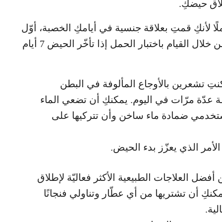
لاق حيضكِ.
ًا لأنكِ قمتِ بعلاقة جنسية في أيامكِ الخصبة، أوّل
ما عليكِ القيام به هو استبعاد هذه الفرضيّة من خلال القيام باختبار الحمل إذا تأخّر الحيض 7 أيام
 كنتِ تشعرين بالأوجاع المألوفة في البطن
دّة مرّات في اليوم. يمكنكِ أن تضعي الماء
تستخدمي ضمادة ماء ساخن وأن تتركيها على
الأمر الذي يعزّز بدء الحيض.
فضل العلاجات الطبيعية الأكثر فعاليّة لإطلاق
كنكِ أن تشتريها من أي عطّار وتناولي فنجانًا
لية.