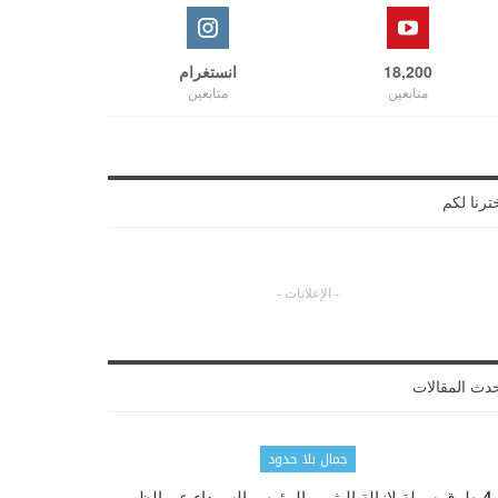
18,200
انستغرام
متابعين
متابعين
ترنا لكم
- الإعلانات -
دث المقالات
جمال بلا حدود