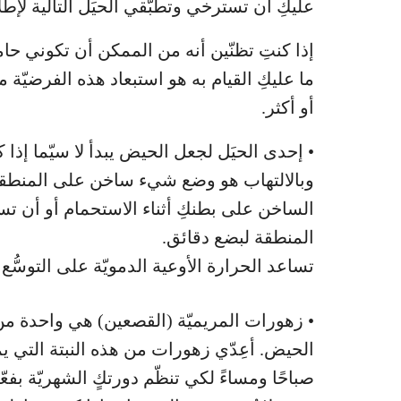
عليكِ أن تسترخي وتطبّقي الحيَل التالية لإط
إذا كنتِ تظنّين أنه من الممكن أن تكوني حامل
أو أكثر.
• إحدى الحيَل لجعل الحيض يبدأ لا سيّما إذا
وبالالتهاب هو وضع شيء ساخن على المنطقة ع
الساخن على بطنكِ أثناء الاستحمام أو أن 
المنطقة لبضع دقائق.
تساعد الحرارة الأوعية الدمويّة على التوسُّع 
• زهورات المريميّة (القصعين) هي واحدة من أ
الحيض. أعِدّي زهورات من هذه النبتة التي يم
صباحًا ومساءً لكي تنظّم دورتكٍ الشهريّة بفعّا