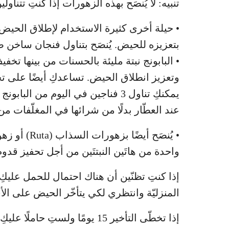
تنبيه: لا يُنصَح بهذه الزهورات إذا كنتِ تتناو
• حيلة أخرى كثيرة الاستخدام لإطلاق الح
بتعزيزه للحيض. يُنصَح بتناول فنجان ساخن صب
• البابونج نبتة مليئة بالحسنات من بينها تخف
وتعزيز انطلاق الحيض. تساعدكِ أيضًا على تخ
يمكنكِ تناول 3 فناجين في اليوم من 
عند العطّار بدلًا من شرائها في المغلّفات 
• يُنصَح أيض
واحدة من هاتَين النبتتَين من أجل تحفيز قدو
إذا كنتِ تظنّين أن هناك احتمال للحمل عليك
المنزليّة وانتظري لكي يتأخّر الحيض على الأقل 10 أيّام قبل القيام باختبار حمل 
إذا تخطّى التأخير 15 يومًا ول