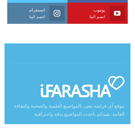
يوتيوب
انستغرام
انضم الينا
انضم الينا
حول آي فراشة
موقع آي فراشة يعنى بالمواضيع العلمية والصحية والثقافة
العامة. نفيدكم بأحدث المواضيع بدقة واحترافية