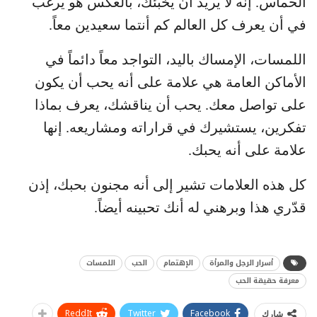
الحماس. إنه لا يريد أن يخبئك، بالعكس هو يرغب
في أن يعرف كل العالم كم أنتما سعيدين معاً.
اللمسات، الإمساك باليد، التواجد معاً دائماً في
الأماكن العامة هي علامة على أنه يحب أن يكون
على تواصل معك. يحب أن يناقشك، يعرف بماذا
تفكرين، يستشيرك في قراراته ومشاريعه. إنها
علامة على أنه يحبك.
كل هذه العلامات تشير إلى أنه مجنون بحبك، إذن
قدّري هذا وبرهني له أنك تحبينه أيضاً.
أسرار الرجل والمرأة
الإهتمام
الحب
اللمسات
معرفة حقيقة الحب
ReddIt
Twitter
Facebook
شارك