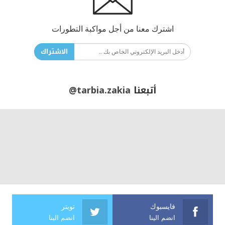
اشترك معنا من أجل مواكبة التطورات
الاشتراك
أتبعنا
@tarbia.zakia
فايسبوك
تويتر
انضم الينا
انضم الينا