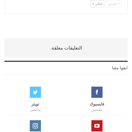
السابق
التالي
التعليقات مغلقة.
ابقوا معنا
فايسبوك
تويتر
معجبين
متابعين