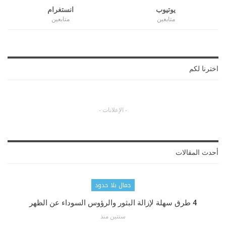
يوتيوب
انستغرام
متابعين
متابعين
اخترنا لكم
- الإعلانات -
أحدث المقالات
جمال بلا حدود
4 طرق سهلة لإزالة البثور والرؤوس السوداء عن الظهر
سنتين منذ