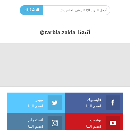
الاشتراك
أتبعنا
@tarbia.zakia
فايسبوك
تويتر
انضم الينا
انضم الينا
يوتيوب
انستغرام
انضم الينا
انضم الينا