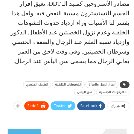
مصادر الأستروجين كمبيد الـ DDT، تعيق إفراز
الجسم للتستسترون مسببة النقص فيه. ولعل هذا
يفسر لنا الأسباب وراء ازدياد حدوث التشوهات
الخلقية وعدم نزول الخصيتين عند الأطفال الذكور
وازدياد نسبة العقم عند الرجال والضعف الجنسي
وسرطان الخصيتين. وفي وقت لاحق من العمر
يعاني الرجال مما يسمى سن اليأس عند الرجال.
أسرار الرجل والمرأة
التشوهات الخلقية
الضعف الجنسي
الهرمونات الجنسية
سن اليأس
ReddIt
Twitter
Facebook
شارك