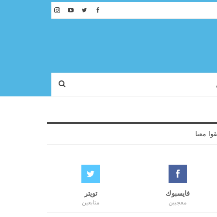
قوا معنا
فايسبوك
تويتر
معجبين
متابعين