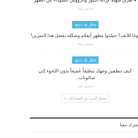
4 طرق سهلة لإزالة البثور والرؤوس السوداء عن الظهر
سنتين منذ
جمال بلا حدود
وغا للأنف؟ حسّنوا مظهر أنفكم وشكله بفضل هذا التمرين!
سنتين منذ
جمال بلا حدود
كيف تنظفين وجهك تنظيفاً عميقاً بدون اللجوء إلى
صالونات…
سنتين منذ
تحميل المزيد من المشاركات
ترك معنا