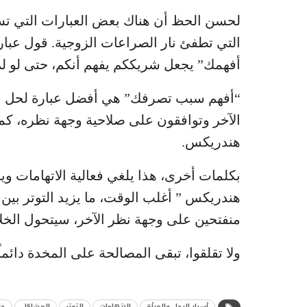
لحسن الحظ أن هناك بعض العبارات التي تس
التي تطفئ نار الصراعات الزوجية. قول عبار
أفهمك” يجعل شريككم يفهم أنكم، حتى لو لم تك
“أفهم سبب تصرفك” هي أفضل عبارة لحل الن
الآخر وتوافقون على صلاحية وجهة نظره، كم
هندريكس.
بكلمات أخرى، هذا يلغي فعالية الاتهامات و
هندريكس ” أغلب الوقت، ما يزيد التوتر بين 
منفتحين على وجهة نظر الآخر، سيتحول الخلا
ولا تقلقوا، تبقى المصالحة على المخدة دائما
أسرار الرجل والمرأة
الإتهامات
التوتر
المشاكل
حل