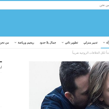
ن نحن
أة
تدبير منزلي
تطوير ذاتي
جمال بلا حدود
ريجيم ورياضة
من نحن
اب