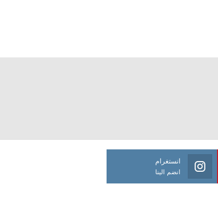
انستغرام
انضم الينا