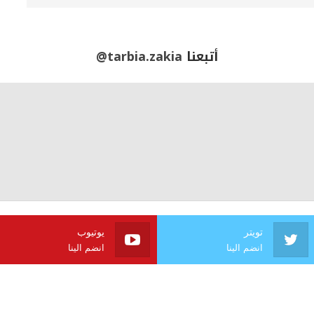
أتبعنا
@tarbia.zakia
تويتر
يوتيوب
انضم الينا
انضم الينا