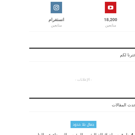
18,200
انستغرام
متابعين
متابعين
ترنا لكم
- الإعلانات -
دث المقالات
جمال بلا حدود