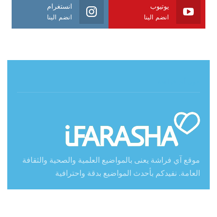
يوتيوب
انستغرام
انضم الينا
انضم الينا
حول آي فراشة
موقع آي فراشة يعنى بالمواضيع العلمية والصحية والثقافة
العامة. نفيدكم بأحدث المواضيع بدقة واحترافية