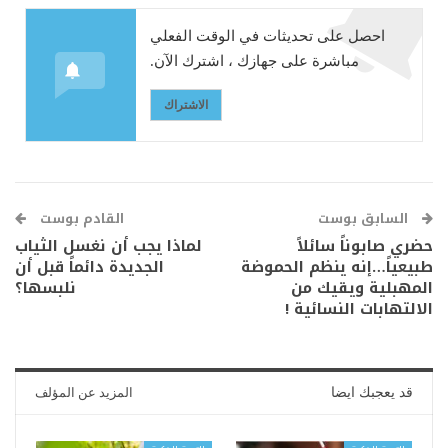
احصل على تحديثات في الوقت الفعلي
مباشرة على جهازك ، اشترك الآن.
الاشتراك
السابق بوست
القادم بوست
حضري صابوناً سائلاً
لماذا يجب أن نغسل الثياب
طبيعياً…إنه ينظم الحموضة
الجديدة دائماً قبل أن
المهبلية ويقيك من
نلبسها؟
الالتهابات النسائية !
قد يعجبك ايضا
المزيد عن المؤلف