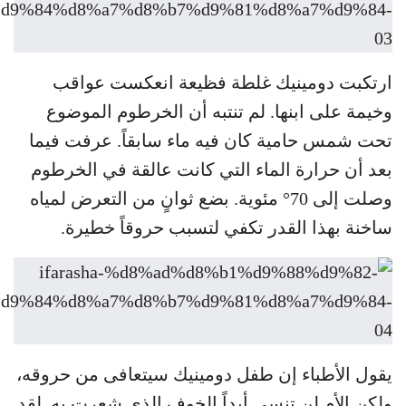
ارتكبت دومينيك غلطة فظيعة انعكست عواقب
وخيمة على ابنها. لم تنتبه أن الخرطوم الموضوع
تحت شمس حامية كان فيه ماء سابقاً. عرفت فيما
بعد أن حرارة الماء التي كانت عالقة في الخرطوم
وصلت إلى 70° مئوية. بضع ثوانٍ من التعرض لمياه
ساخنة بهذا القدر تكفي لتسبب حروقاً خطيرة.
يقول الأطباء إن طفل دومينيك سيتعافى من حروقه،
ولكن الأم لن تنسى أبداً الخوف الذي شعرت به. لقد