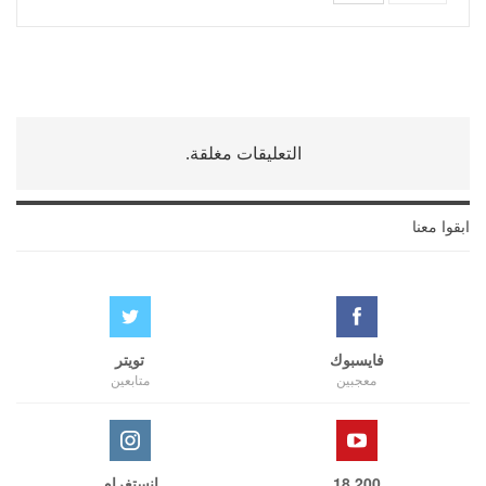
التعليقات مغلقة.
ابقوا معنا
فايسبوك
تويتر
معجبين
متابعين
18,200
انستغرام