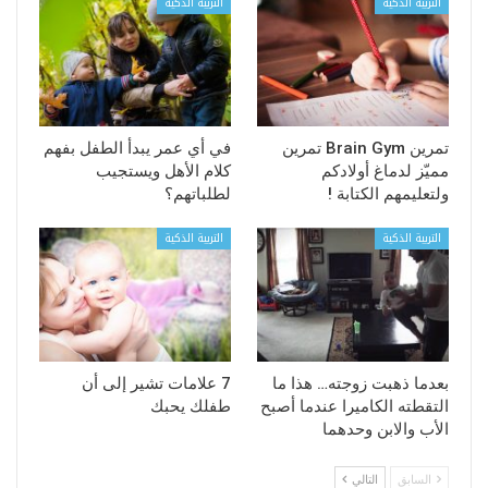
التربية الذكية
التربية الذكية
تمرين Brain Gym تمرين
في أي عمر يبدأ الطفل بفهم
مميّز لدماغ أولادكم
كلام الأهل ويستجيب
ولتعليمهم الكتابة !
لطلباتهم؟
التربية الذكية
التربية الذكية
بعدما ذهبت زوجته… هذا ما
7 علامات تشير إلى أن
التقطته الكاميرا عندما أصبح
طفلك يحبك
الأب والابن وحدهما
السابق
التالي