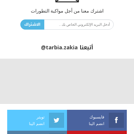
اشترك معنا من أجل مواكبة التطورات
الاشتراك
أتبعنا
@tarbia.zakia
فايسبوك
تويتر
انضم الينا
انضم الينا