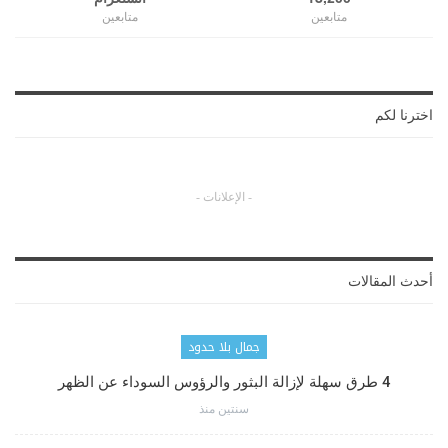
متابعين
متابعين
اخترنا لكم
- الإعلانات -
أحدث المقالات
جمال بلا حدود
4 طرق سهلة لإزالة البثور والرؤوس السوداء عن الظهر
سنتين منذ