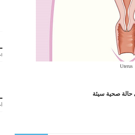
اخ
Uterus
أح