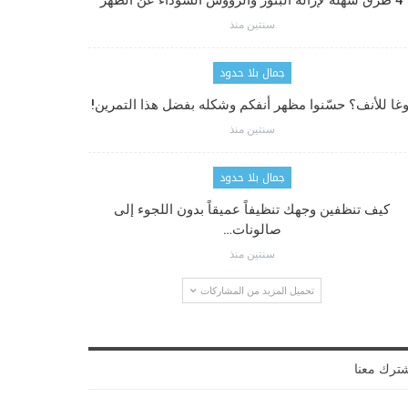
4 طرق سهلة لإزالة البثور والرؤوس السوداء عن الظهر
سنتين منذ
جمال بلا حدود
وغا للأنف؟ حسّنوا مظهر أنفكم وشكله بفضل هذا التمرين!
سنتين منذ
جمال بلا حدود
كيف تنظفين وجهك تنظيفاً عميقاً بدون اللجوء إلى
صالونات…
سنتين منذ
تحميل المزيد من المشاركات
ترك معنا