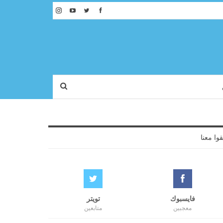
قوا معنا
فايسبوك
تويتر
معجبين
متابعين