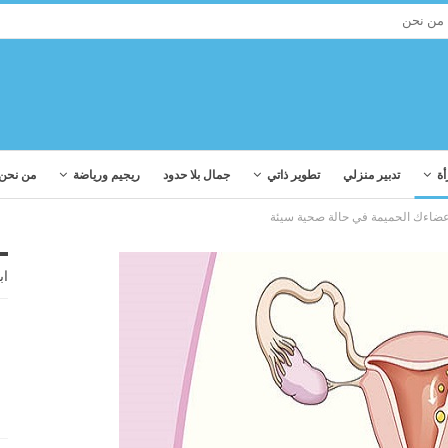
من نحن
أة
تدبير منزلي
تطوير ذاتي
جمال بلا حدود
ريجيم ورياضة
من نحن
اب