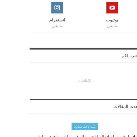
يوتيوب
انستغرام
متابعين
متابعين
ترنا لكم
- الإعلانات -
دث المقالات
جمال بلا حدود