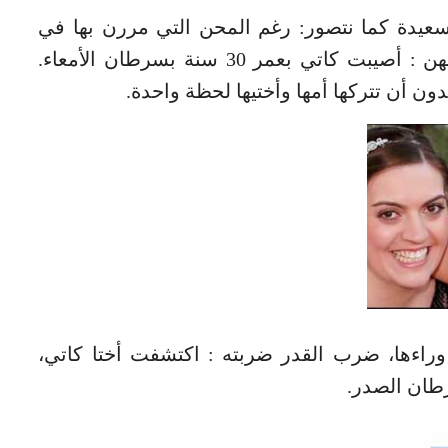
 سعيدة كما نتصور: رغم المحن التي مررن بها في
طفولتهن، لم تجعل الحياة الأمور سهلة عليهن : أصيبت كاتي بعمر 30 سنة بسرطان الأمعاء.
ون أن تتركها أمها وأختيها لحظة واحدة.
 وراءها، ضرب القدر ضربته : اكتشفت أختا كاتي،
رطان الصدر.