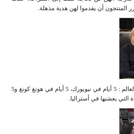
ر المنتجون أن يقدموا لهن هدية مذهلة.
دُعيت الأم وبناتها الثلاث للقيام بجولة حول العالم : 5 أيام في نيويورك، 5 أيام في هونغ كونغ و5
اة التي يعشنها في أستراليا.