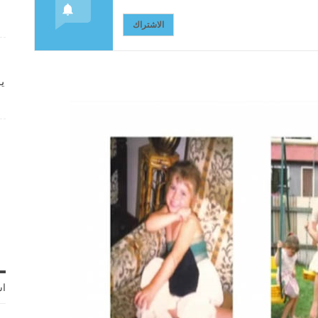
الاشتراك
ي
اش