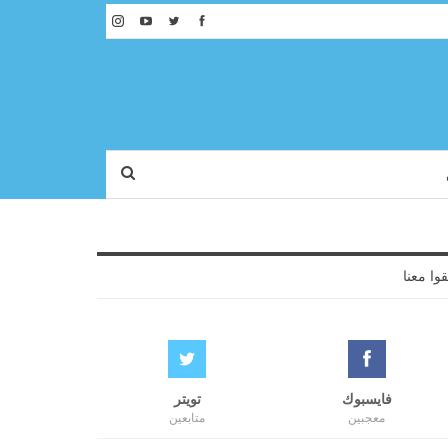
قوا معنا
فايسبوك
تويتر
معجبين
متابعين