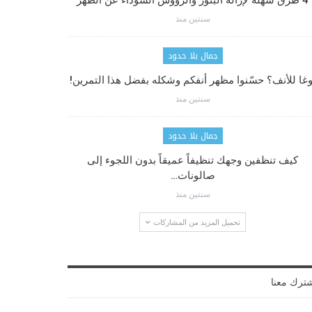
4 طرق سهلة لإزالة البثور والرؤوس السوداء عن الظهر
سنتين منذ
جمال بلا حدود
وغا للأنف؟ حسّنوا مظهر أنفكم وشكله بفضل هذا التمرين!
سنتين منذ
جمال بلا حدود
كيف تنظفين وجهك تنظيفاً عميقاً بدون اللجوء إلى
صالونات…
سنتين منذ
تحميل المزيد من المشاركات
ترك معنا