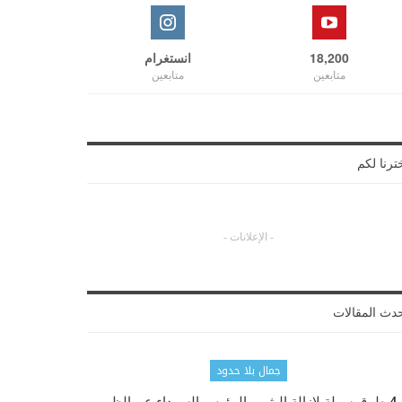
18,200
انستغرام
متابعين
متابعين
ترنا لكم
- الإعلانات -
دث المقالات
جمال بلا حدود