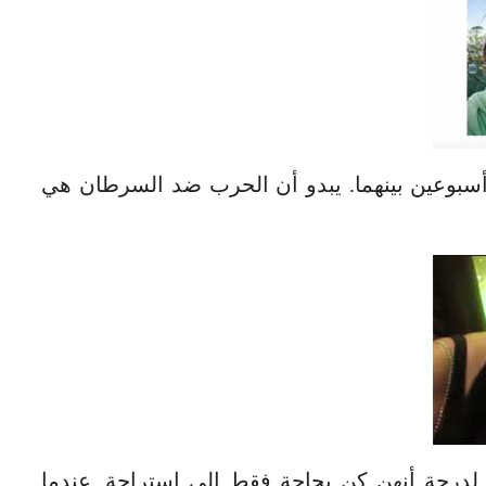
أسبوعين بينهما. يبدو أن الحرب ضد السرطان هي
 لدرجة أنهن كن بحاجة فقط إلى استراحة. عندما