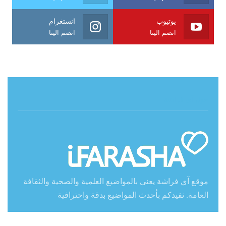
يوتيوب
انستغرام
انضم الينا
انضم الينا
حول آي فراشة
موقع آي فراشة يعنى بالمواضيع العلمية والصحية والثقافة
العامة. نفيدكم بأحدث المواضيع بدقة واحترافية