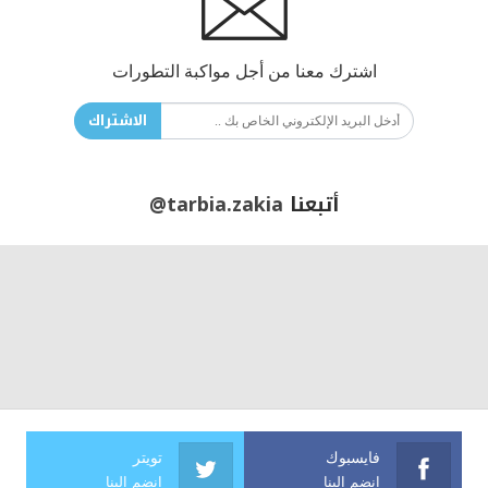
اشترك معنا من أجل مواكبة التطورات
الاشتراك
أتبعنا
@tarbia.zakia
فايسبوك
تويتر
انضم الينا
انضم الينا