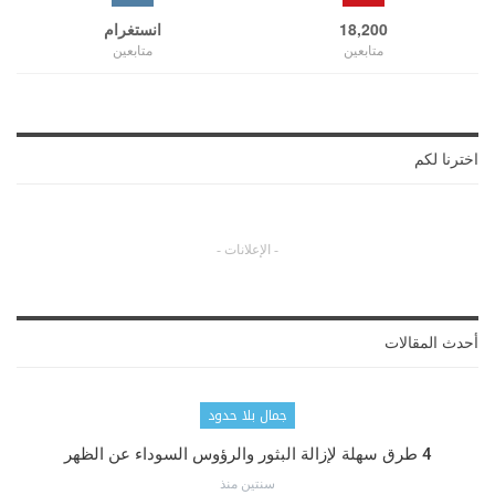
18,200
انستغرام
متابعين
متابعين
اخترنا لكم
- الإعلانات -
أحدث المقالات
جمال بلا حدود
4 طرق سهلة لإزالة البثور والرؤوس السوداء عن الظهر
سنتين منذ