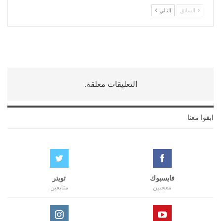
السابق
التالي
التعليقات مغلقة.
ابقوا معنا
فايسبوك
تويتر
معجبين
متابعين