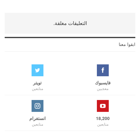
التعليقات مغلقة.
ابقوا معنا
فايسبوك
تويتر
معجبين
متابعين
18,200
انستغرام
متابعين
متابعين