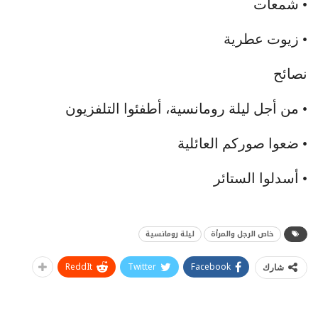
• شمعات
• زيوت عطرية
نصائح
• من أجل ليلة رومانسية، أطفئوا التلفزيون
• ضعوا صوركم العائلية
• أسدلوا الستائر
خاص الرجل والمرأة
ليلة رومانسية
ReddIt
Twitter
Facebook
شارك