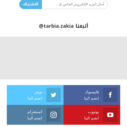
الاشتراك
أتبعنا
@tarbia.zakia
فايسبوك
تويتر
انضم الينا
انضم الينا
يوتيوب
انستغرام
انضم الينا
انضم الينا