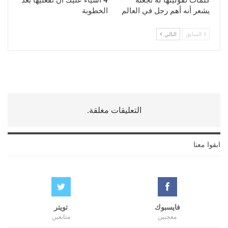
كلمات تقولينها له تجعله
4 أشياء عليك أن تفعليها بعد
يشعر أنه أهم رجل في العالم
الخطوبة
السابق
التالي
التعليقات مغلقة.
ابقوا معنا
فايسبوك
تويتر
معجبين
متابعين