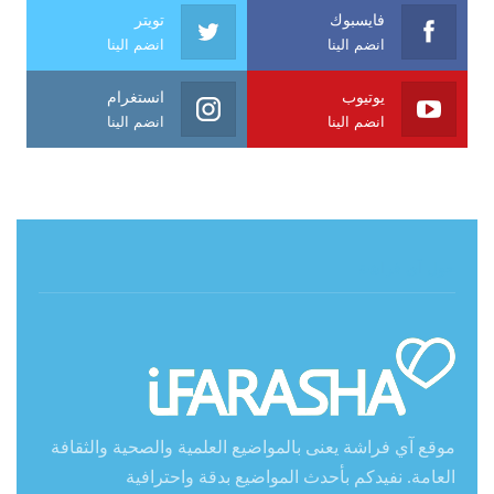
فايسبوك
تويتر
انضم الينا
انضم الينا
يوتيوب
انستغرام
انضم الينا
انضم الينا
حول آي فراشة
موقع آي فراشة يعنى بالمواضيع العلمية والصحية والثقافة
العامة. نفيدكم بأحدث المواضيع بدقة واحترافية