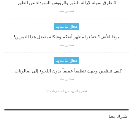
4 طرق سهلة لإزالة البثور والرؤوس السوداء عن الظهر
سنتين منذ
جمال بلا حدود
يوغا للأنف؟ حسّنوا مظهر أنفكم وشكله بفضل هذا التمرين!
سنتين منذ
جمال بلا حدود
كيف تنظفين وجهك تنظيفاً عميقاً بدون اللجوء إلى صالونات…
سنتين منذ
تحميل المزيد من المشاركات
اشترك معنا