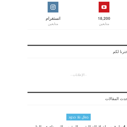
18,200
انستغرام
متابعين
متابعين
ترنا لكم
- الإعلانات -
دث المقالات
جمال بلا حدود