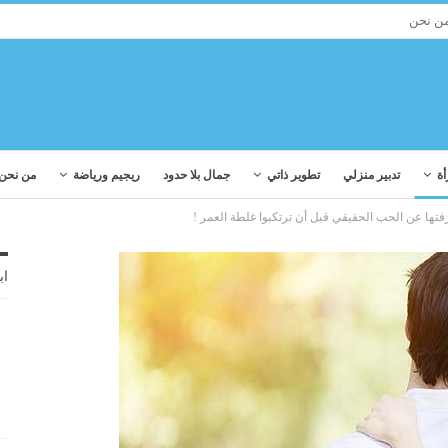
ن نحن
أة
تدبير منزلي
تطوير ذاتي
جمال بلا حدود
ريجيم ورياضة
من نحن
اب