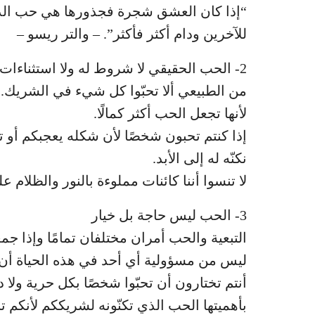
“إذا كان العشق شجرة فجذورها هي حب الذات. 
للآخرين ودام أكثر فأكثر”. – والتر ريسو –
2- الحب الحقيقي لا شروط له ولا استثناءات
من الطبيعي ألا تحبّوا كل شيء في الشريك. 
لأنها تجعل الحب أكثر كمالًا.
إذا كنتم تحبون شخصًا لأن شكله يعجبكم أو ت
نكنّه له إلى الأبد.
لا تنسوا أننا كائنات مملوءة بالنور والظلام ع
3- الحب ليس حاجة بل خيار
التبعية والحب أمران مختلفان تمامًا وإذا جم
ليس من مسؤولية أي أحد في هذه الحياة أن 
أنتم تختارون أن تحبّوا شخصًا بكل حرية ولا
بأهميتها الحب الذي تكنّونه لشريككم لأنكم 