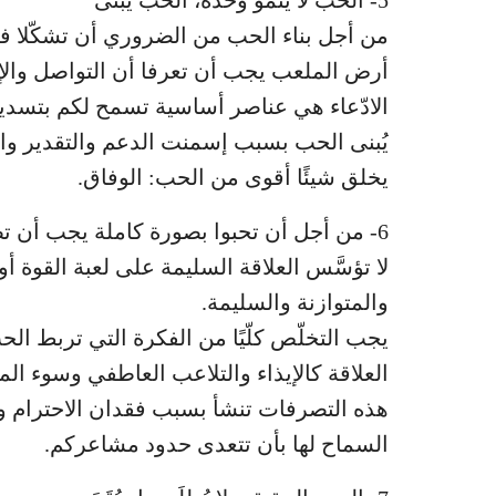
5- الحب لا ينمو وحده، الحب يُبنى
من أجل بناء الحب من الضروري أن تشكّلا فريق
أرض الملعب يجب أن تعرفا أن التواصل والإ
الادّعاء هي عناصر أساسية تسمح لكم بتسدي
يُبنى الحب بسبب إسمنت الدعم والتقدير وال
يخلق شيئًا أقوى من الحب: الوفاق.
6- من أجل أن تحبوا بصورة كاملة يجب أن تضعوا حدودًا عاطفية
لا تؤسَّس العلاقة السليمة على لعبة القوة
والمتوازنة والسليمة.
يجب التخلّص كلّيًا من الفكرة التي تربط ا
العلاقة كالإيذاء والتلاعب العاطفي وسوء الم
هذه التصرفات تنشأ بسبب فقدان الاحترام و
السماح لها بأن تتعدى حدود مشاعركم.