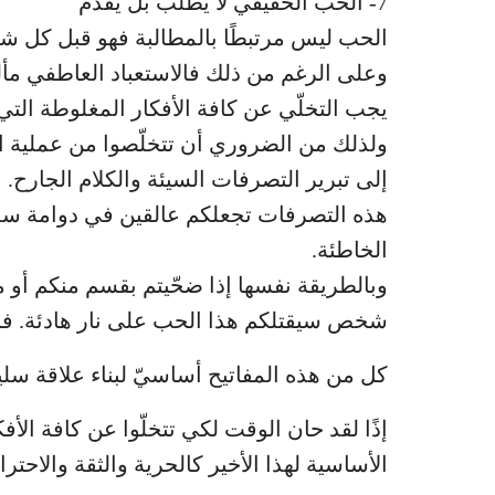
7- الحب الحقيقي لا يُطلَب بل يُقَدَم
الحب ليس مرتبطًا بالمطالبة فهو قبل كل ش
وعلى الرغم من ذلك فالاستعباد العاطفي مأل
يجب التخلّي عن كافة الأفكار المغلوطة التي
ولذلك من الضروري أن تتخلّصوا من عملية ال
إلى تبرير التصرفات السيئة والكلام الجارح.
هذه التصرفات تجعلكم عالقين في دوامة سلبية
الخاطئة.
وبالطريقة نفسها إذا ضحّيتم بقسم منكم أو م
شخص سيقتلكم هذا الحب على نار هادئة. فا
كل من هذه المفاتيح أساسيّ لبناء علاقة سليم
إذًا لقد حان الوقت لكي تتخلّوا عن كافة الأف
الأساسية لهذا الأخير كالحرية والثقة والاحترام