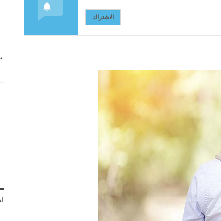
الاشتراك
ي
اش