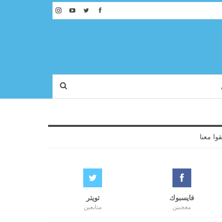
قوا معنا
فايسبوك
تويتر
معجبين
متابعين