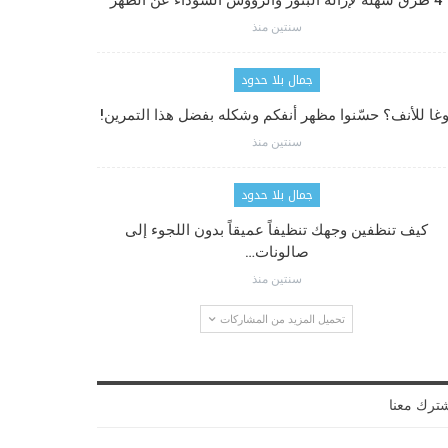
4 طرق سهلة لإزالة البثور والرؤوس السوداء عن الظهر
سنتين منذ
جمال بلا حدود
وغا للأنف؟ حسّنوا مظهر أنفكم وشكله بفضل هذا التمرين!
سنتين منذ
جمال بلا حدود
كيف تنظفين وجهك تنظيفاً عميقاً بدون اللجوء إلى
صالونات…
سنتين منذ
تحميل المزيد من المشاركات
ترك معنا