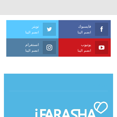
فايسبوك
تويتر
انضم الينا
انضم الينا
يوتيوب
انستغرام
انضم الينا
انضم الينا
حول آي فراشة