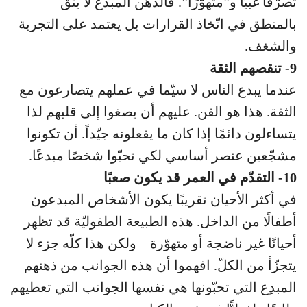
تصرّفًا غبيًا و”متهوّرًا”. فالذهن المبدع لا يثق
بالمنطق في اتّخاذ القرارات بل يعتمد على التجربة
والشغف.
9- تنقصهم الثقة
عندما يبدع الناس لا سيّما في عملهم يتصارعون مع
الثقة. هذا هو الفن. عليهم أن يصغوا إلى قلبهم لذا
يتساءلون دائمًا إذا كان ما يفعلونه جيّداً. أن تكونوا
مشجّعين عنصر أساسي لكي تحبّوا شخصًا مبدعًا.
10- التقدّم في العمر قد يكون صعبًا
في أكثر الأحيان تقريبًا يكون الأشخاص المبدعون
أطفالًا من الداخل. هذه الطبيعة الطفوليّة قد تظهر
أحيانًا غير ناضجة أو متهوّرة – ولكن هذا كلّه جزء لا
يتجزّأ من الكلّ. افهموا أن هذه الجوانب من ذهنهم
المبدِع التي تحبّونها هي نفسها الجوانب التي تعطيهم