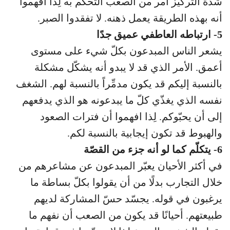
شدّة التركيز أمر من الصعب التحكم به لِذا افهموا
أنه بهذه الطريقة يعمل ذهنه. لا تفقدوا الصبر.
5- ارتباطه العاطفي عميق جدًا
يشعر الناس المبدعون بكلّ شيء على مستوى
أعمق. الأمر الذي قد لا يبدو أنه يشكّل مشكلة
بالنسبة إليكم قد يكون مدمِّراً بالنسبة لهم. الشغف
نفسه الذي يغذّي كلّ ما يبدعونه هو الذي يدفعهم
إلى أن يحبّوكم. لِذا افهموا أن فترات الصعود
والهبوط قد تكون إيجابية بالنسبة لكم.
6- يتكلّم كما لو أنه جزء من القصّة
في أكثر الأحيان يعبّر المبدعون عن مشاعرهم من
خلال التجارب بدلًا من أن يقولوا بكلّ بساطة ما
يرغبون في قوله. يجسّد حسّ المشاركة لديهم
طبيعتهم. أحيانًا قد يكون من الصعب أن نفهم ما