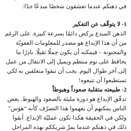
في ذهنكم عندما تعشقون شخصًا مبدعًا جدًا:
1- لا يتوقّف عن التفكير
الذهن المبدع يركض دائمًا بسرعة كبيرة. على الرغم
من أن هذا الإبداع هو مصدر للمعلومات العفويّة
والمجنونة – فيمكنه أن يكون حِملًا ثقيلًا. نادِرًا ما
يحافظ على نوم منتظم ويميل إلى الانتقال من عمل
إلى آخر طوال اليوم. يجب أن تبقوا متعلقين به لكي
تستطيعوا أن تتبعوه!
2- طبيعته متقلبة صعوداً وهبوطاً
تدفّق الإبداع هو دورة مليئة بالصعود والهبوط. بعض
الناس يمكنهم أن يفهموا هذا التصرّف كأنه “هوَس”
ولكن في الحقيقة هكذا تكون عمليّة الإبداع. أبقوا
ذلك في ذهنكم عندما يمرّ شريككم بهذه المراحل