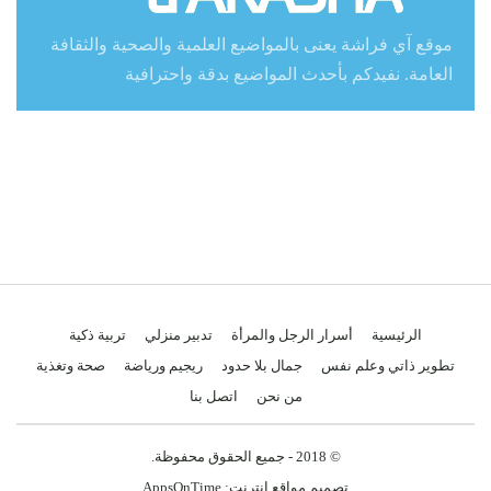
موقع آي فراشة يعنى بالمواضيع العلمية والصحية والثقافة
العامة. نفيدكم بأحدث المواضيع بدقة واحترافية
الرئيسية
أسرار الرجل والمرأة
تدبير منزلي
تربية ذكية
تطوير ذاتي وعلم نفس
جمال بلا حدود
ريجيم ورياضة
صحة وتغذية
من نحن
اتصل بنا
© 2018 - جميع الحقوق محفوظة.
تصميم مواقع انترنت:
AppsOnTime