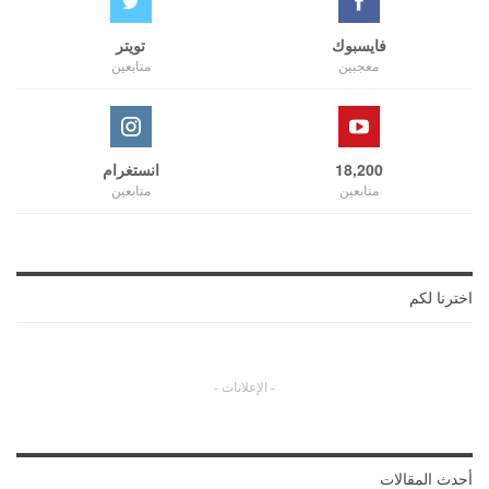
فايسبوك
تويتر
معجبين
متابعين
18,200
انستغرام
متابعين
متابعين
اخترنا لكم
- الإعلانات -
أحدث المقالات