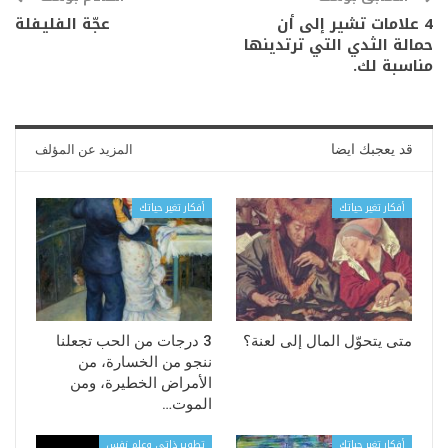
4 علامات تشير إلى أن
عجّة الفليفلة
حمالة الثدي التي ترتدينها
مناسبة لك.
قد يعجبك ايضا
المزيد عن المؤلف
أفكار تغير حياتك
أفكار تغير حياتك
متى يتحوّل المال إلى لعنة؟
3 درجات من الحب تجعلنا
ننجو من الخسارة، من
الأمراض الخطيرة، ومن
الموت…
أفكار تغير حياتك
تطوير ذاتي وعلم نفس