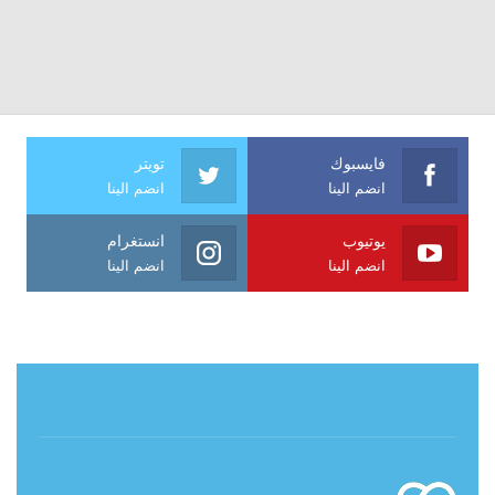
فايسبوك
تويتر
انضم الينا
انضم الينا
يوتيوب
انستغرام
انضم الينا
انضم الينا
حول آي فراشة