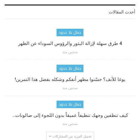
أحدث المقالات
جمال بلا حدود
4 طرق سهلة لإزالة البثور والرؤوس السوداء عن الظهر
سنتين منذ
جمال بلا حدود
يوغا للأنف؟ حسّنوا مظهر أنفكم وشكله بفضل هذا التمرين!
سنتين منذ
جمال بلا حدود
كيف تنظفين وجهك تنظيفاً عميقاً بدون اللجوء إلى صالونات…
سنتين منذ
تحميل المزيد من المشاركات