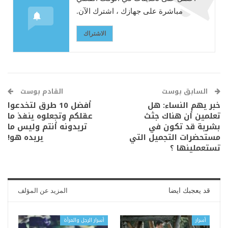
مباشرة على جهازك ، اشترك الآن.
الاشتراك
السابق بوست
القادم بوست
خبر يهم النساء: هل
أفضل 10 طرق لتخدعوا
تعلمين أن هناك جثث
عقلكم وتجعلوه ينفذ ما
بشرية قد تكون في
تريدونه أنتم وليس ما
مستحضرات التجميل التي
يريده هو!
تستعملينها ؟
قد يعجبك ايضا
المزيد عن المؤلف
أسرار
أسرار الرجل والمرأة