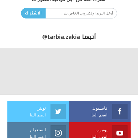
الاشتراك
أتبعنا
@tarbia.zakia
فايسبوك
تويتر
انضم الينا
انضم الينا
يوتيوب
انستغرام
انضم الينا
انضم الينا