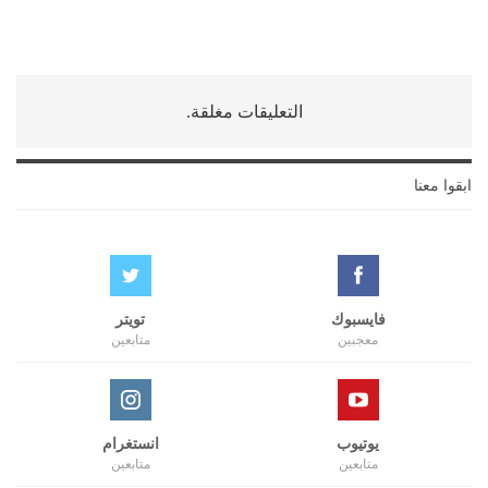
التعليقات مغلقة.
ابقوا معنا
فايسبوك
تويتر
معجبين
متابعين
يوتيوب
انستغرام
متابعين
متابعين