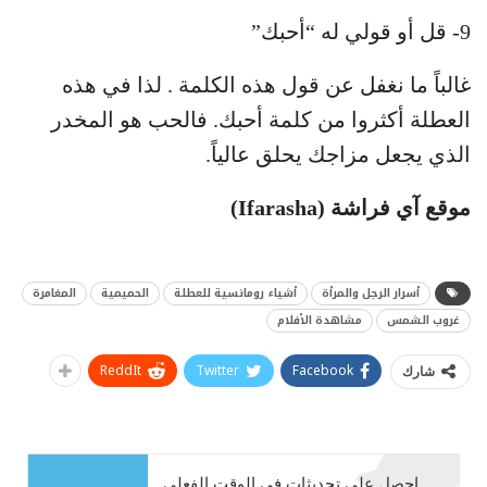
9- قل أو قولي له “أحبك”
غالباً ما نغفل عن قول هذه الكلمة . لذا في هذه
العطلة أكثروا من كلمة أحبك. فالحب هو المخدر
الذي يجعل مزاجك يحلق عالياً.
موقع آي فراشة (Ifarasha)
أسرار الرجل والمرأة
أشياء رومانسية للعطلة
الحميمية
المغامرة
غروب الشمس
مشاهدة الأفلام
ReddIt
Twitter
Facebook
شارك
احصل على تحديثات في الوقت الفعلي